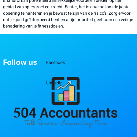
Enandrol kan potentieel aantrekkelijke voordelen bieden op het
gebied van spiergroei en kracht. Echter, het is cruciaal om de juiste
dosering te hanteren en je bewust te zijn van de risico’s. Zorg ervoor
dat je goed geïnformeerd bent en altijd prioriteit geeft aan een veilige
benadering van je fitnessdoelen.
Follow us
Facebook
LinkedIn