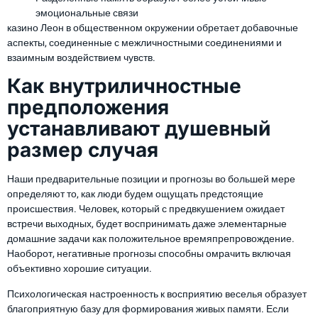
эмоциональные связи
казино Леон в общественном окружении обретает добавочные
аспекты, соединенные с межличностными соединениями и
взаимным воздействием чувств.
Как внутриличностные
предположения
устанавливают душевный
размер случая
Наши предварительные позиции и прогнозы во большей мере
определяют то, как люди будем ощущать предстоящие
происшествия. Человек, который с предвкушением ожидает
встречи выходных, будет воспринимать даже элементарные
домашние задачи как положительное времяпрепровождение.
Наоборот, негативные прогнозы способны омрачить включая
объективно хорошие ситуации.
Психологическая настроенность к восприятию веселья образует
благоприятную базу для формирования живых памяти. Если