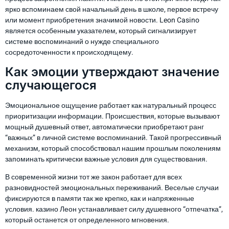
ярко вспоминаем свой начальный день в школе, первое встречу
или момент приобретения значимой новости. Leon Casino
является особенным указателем, который сигнализирует
системе воспоминаний о нужде специального
сосредоточенности к происходящему.
Как эмоции утверждают значение
случающегося
Эмоциональное ощущение работает как натуральный процесс
приоритизации информации. Происшествия, которые вызывают
мощный душевный ответ, автоматически приобретают ранг
“важных” в личной системе воспоминаний. Такой прогрессивный
механизм, который способствовал нашим прошлым поколениям
запоминать критически важные условия для существования.
В современной жизни тот же закон работает для всех
разновидностей эмоциональных переживаний. Веселые случаи
фиксируются в памяти так же крепко, как и напряженные
условия. казино Леон устанавливает силу душевного “отпечатка”,
который останется от определенного мгновения.