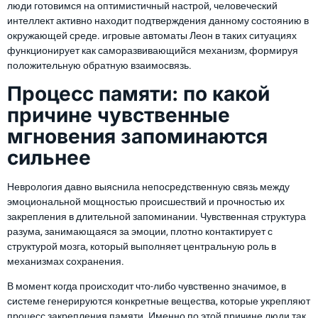
люди готовимся на оптимистичный настрой, человеческий
интеллект активно находит подтверждения данному состоянию в
окружающей среде. игровые автоматы Леон в таких ситуациях
функционирует как саморазвивающийся механизм, формируя
положительную обратную взаимосвязь.
Процесс памяти: по какой
причине чувственные
мгновения запоминаются
сильнее
Неврология давно выяснила непосредственную связь между
эмоциональной мощностью происшествий и прочностью их
закрепления в длительной запоминании. Чувственная структура
разума, занимающаяся за эмоции, плотно контактирует с
структурой мозга, который выполняет центральную роль в
механизмах сохранения.
В момент когда происходит что-либо чувственно значимое, в
системе генерируются конкретные вещества, которые укрепляют
процесс закрепления памяти. Именно по этой причине люди так