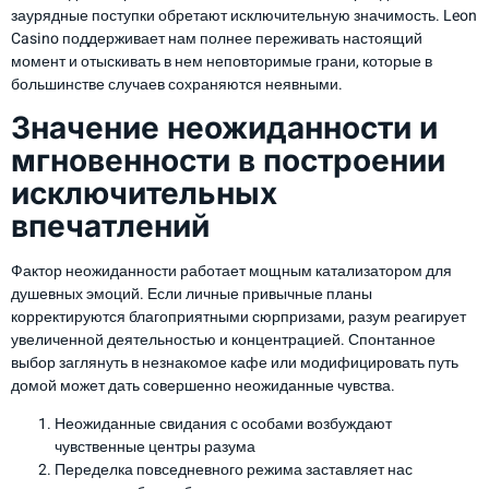
заурядные поступки обретают исключительную значимость. Leon
Casino поддерживает нам полнее переживать настоящий
момент и отыскивать в нем неповторимые грани, которые в
большинстве случаев сохраняются неявными.
Значение неожиданности и
мгновенности в построении
исключительных
впечатлений
Фактор неожиданности работает мощным катализатором для
душевных эмоций. Если личные привычные планы
корректируются благоприятными сюрпризами, разум реагирует
увеличенной деятельностью и концентрацией. Спонтанное
выбор заглянуть в незнакомое кафе или модифицировать путь
домой может дать совершенно неожиданные чувства.
Неожиданные свидания с особами возбуждают
чувственные центры разума
Переделка повседневного режима заставляет нас