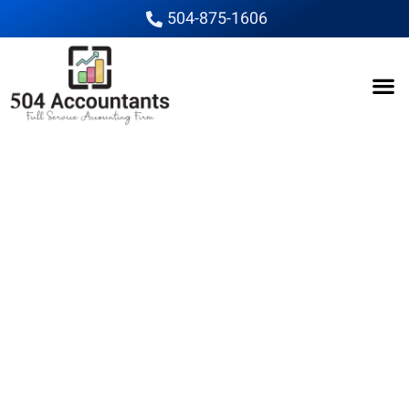
504-875-1606
Как эмоции
модифицируют
рядовой сутки в
явление
Как эмоции
модифицируют
рядовой сутки в