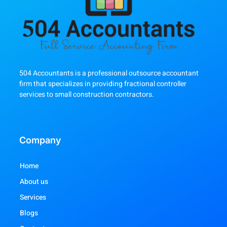
504 Accountants is a professional outsource accountant
firm that specializes in providing fractional controller
services to small construction contractors.
Company
Home
About us
Services
Blogs