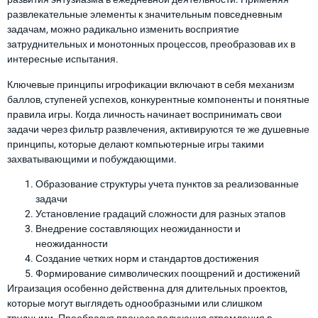
развлекательные элементы к значительным повседневным
задачам, можно радикально изменить восприятие
затруднительных и монотонных процессов, преобразовав их в
интересные испытания.
Ключевые принципы игрофикации включают в себя механизм
баллов, ступеней успехов, конкурентные компоненты и понятные
правила игры. Когда личность начинает воспринимать свои
задачи через фильтр развлечения, активируются те же душевные
принципы, которые делают компьютерные игры такими
захватывающими и побуждающими.
Образование структуры учета пунктов за реализованные
задачи
Установление градаций сложности для разных этапов
Внедрение составляющих неожиданности и
неожиданности
Создание четких норм и стандартов достижения
Формирование символических поощрений и достижений
Играизация особенно действенна для длительных проектов,
которые могут выглядеть однообразными или слишком