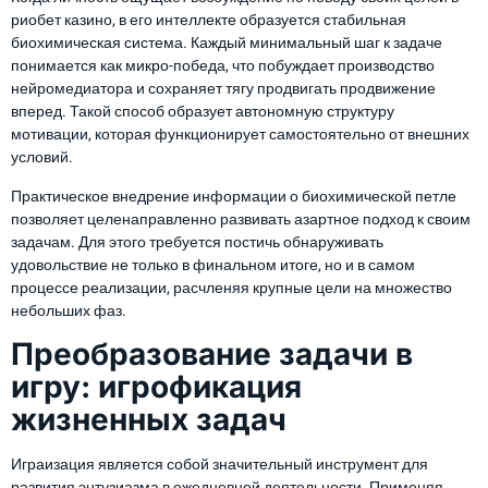
риобет казино, в его интеллекте образуется стабильная
биохимическая система. Каждый минимальный шаг к задаче
понимается как микро-победа, что побуждает производство
нейромедиатора и сохраняет тягу продвигать продвижение
вперед. Такой способ образует автономную структуру
мотивации, которая функционирует самостоятельно от внешних
условий.
Практическое внедрение информации о биохимической петле
позволяет целенаправленно развивать азартное подход к своим
задачам. Для этого требуется постичь обнаруживать
удовольствие не только в финальном итоге, но и в самом
процессе реализации, расчленяя крупные цели на множество
небольших фаз.
Преобразование задачи в
игру: игрофикация
жизненных задач
Играизация является собой значительный инструмент для
развития энтузиазма в ежедневной деятельности. Применяя