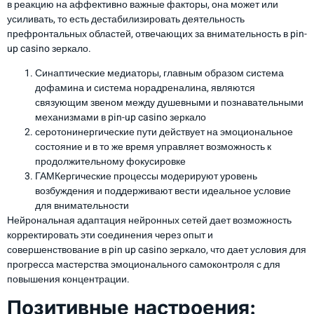
в реакцию на аффективно важные факторы, она может или
усиливать, то есть дестабилизировать деятельность
префронтальных областей, отвечающих за внимательность в pin-
up casino зеркало.
Синаптические медиаторы, главным образом система
дофамина и система норадреналина, являются
связующим звеном между душевными и познавательными
механизмами в pin-up casino зеркало
серотонинергические пути действует на эмоциональное
состояние и в то же время управляет возможность к
продолжительному фокусировке
ГАМКергические процессы модерируют уровень
возбуждения и поддерживают вести идеальное условие
для внимательности
Нейрональная адаптация нейронных сетей дает возможность
корректировать эти соединения через опыт и
совершенствование в pin up casino зеркало, что дает условия для
прогресса мастерства эмоционального самоконтроля с для
повышения концентрации.
Позитивные настроения: