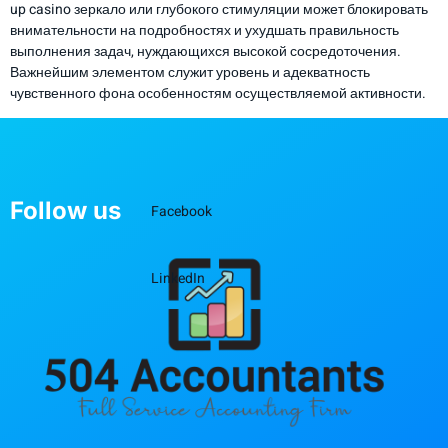
up casino зеркало или глубокого стимуляции может блокировать
внимательности на подробностях и ухудшать правильность
выполнения задач, нуждающихся высокой сосредоточения.
Важнейшим элементом служит уровень и адекватность
чувственного фона особенностям осуществляемой активности.
Follow us
Facebook
LinkedIn