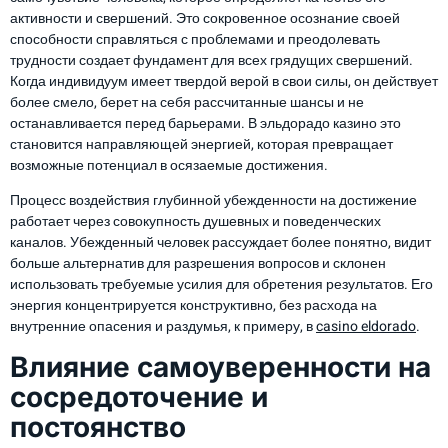
активности и свершений. Это сокровенное осознание своей
способности справляться с проблемами и преодолевать
трудности создает фундамент для всех грядущих свершений.
Когда индивидуум имеет твердой верой в свои силы, он действует
более смело, берет на себя рассчитанные шансы и не
останавливается перед барьерами. В эльдорадо казино это
становится направляющей энергией, которая превращает
возможные потенциал в осязаемые достижения.
Процесс воздействия глубинной убежденности на достижение
работает через совокупность душевных и поведенческих
каналов. Убежденный человек рассуждает более понятно, видит
больше альтернатив для разрешения вопросов и склонен
использовать требуемые усилия для обретения результатов. Его
энергия концентрируется конструктивно, без расхода на
внутренние опасения и раздумья, к примеру, в
casino eldorado
.
Влияние самоуверенности на
сосредоточение и
постоянство