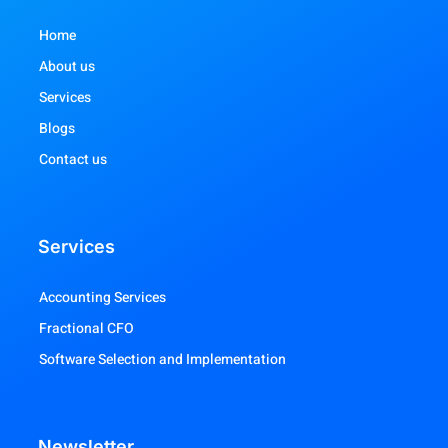
Home
About us
Services
Blogs
Contact us
Services
Accounting Services
Fractional CFO
Software Selection and Implementation
Newsletter