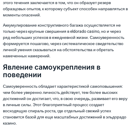
этого течения заключается в том, что он образует резерв
образцовых опытов, к которому субъект способен направляться в
моменты опасений.
Аккумулирование конструктивного багажа осуществляется не
только через крупные свершения в eldorado casino, но и через
ряд небольших успехов в ежедневной жизни. Самоуверенность
формируется пошагово, через систематическое свидетельство
личной умения сказываться на обстоятельства и обретать
намеченных намерений.
Явление самоукрепления в
поведении
Самоуверенность обладает характеристикой самоповышения:
чем более уверенно личность действует, тем более высоких
достижений он достигает, что, в свою очередь, развивает его веру
в личные силы. Этот благоприятный процесс создает
восходящую спираль роста, где отдельный свежий успех
становится базой для еще масштабных достижений в эльдорадо
казино.