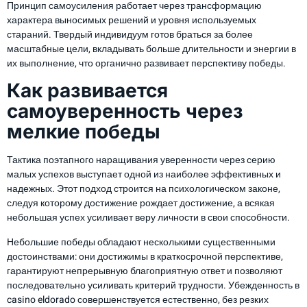
Принцип самоусиления работает через трансформацию
характера выносимых решений и уровня используемых
стараний. Твердый индивидуум готов браться за более
масштабные цели, вкладывать больше длительности и энергии в
их выполнение, что органично развивает перспективу победы.
Как развивается
самоуверенность через
мелкие победы
Тактика поэтапного наращивания уверенности через серию
малых успехов выступает одной из наиболее эффективных и
надежных. Этот подход строится на психологическом законе,
следуя которому достижение рождает достижение, а всякая
небольшая успех усиливает веру личности в свои способности.
Небольшие победы обладают несколькими существенными
достоинствами: они достижимы в краткосрочной перспективе,
гарантируют непрерывную благоприятную ответ и позволяют
последовательно усиливать критерий трудности. Убежденность в
casino eldorado совершенствуется естественно, без резких