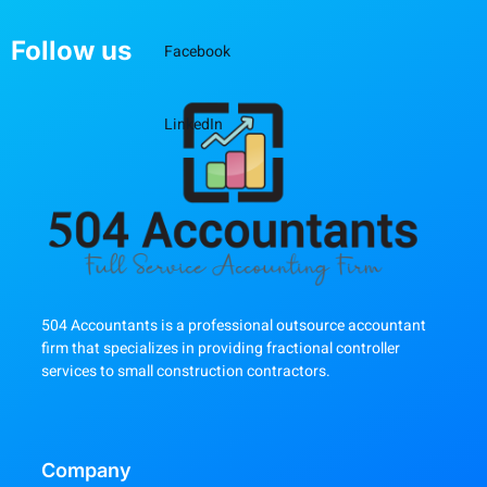
Follow us
Facebook
LinkedIn
504 Accountants is a professional outsource accountant
firm that specializes in providing fractional controller
services to small construction contractors.
Company