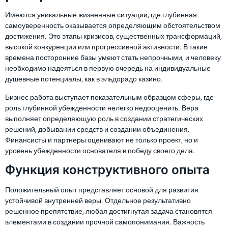
Имеются уникальные жизненные ситуации, где глубинная
самоуверенность оказывается определяющим обстоятельством
достижения. Это этапы кризисов, существенных трансформаций,
высокой конкуренции или прогрессивной активности. В такие
времена посторонние базы умеют стать непрочными, и человеку
необходимо надеяться в первую очередь на индивидуальные
душевные потенциалы, как в эльдорадо казино.
Бизнес работа выступает показательным образцом сферы, где
роль глубинной убежденности нелегко недооценить. Вера
выполняет определяющую роль в создании стратегических
решений, добывании средств и создании объединения.
Финансисты и партнеры оценивают не только проект, но и
уровень убежденности основателя в победу своего дела.
Функция конструктивного опыта
Положительный опыт представляет основой для развития
устойчивой внутренней веры. Отдельное результативно
решенное препятствие, любая достигнутая задача становятся
элементами в создании прочной самопонимания. Важность