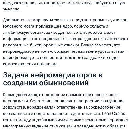
предвосхищения, что порождает интенсивную побудительную
энергию.
Дофаминовые маршруты связывают ряд центральных участков
головного мозга: прилежащее ядро, лобную область и
лимбическую организацию. Данная сеть перерабатывает
информацию о потенциальных вознаграждениях и выстраивает
релевантные бихевиоральные отклики. Важно заметить, что
нейромедиатор не только создает переживание удовольствия –
он информирует о ценности конкретного раздражителя для
самосохранения организма.
Задача нейромедиаторов в
создании обыкновений
Кроме дофамина, в построении навыков вовлечены и иные
передатчики. Серотонин направляет настроение и ощущение
довольства, норадреналин ответственен за сосредоточение
осознанности и подготовленность к деятельности. Leon Casino
контакт между подобными химическими элементами порождает
многогранную видение стимуляции и поведенческих образцов.