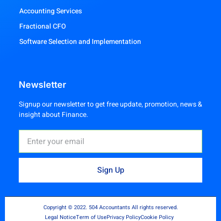
Accounting Services
Fractional CFO
Software Selection and Implementation
Newsletter
Signup our newsletter to get free update, promotion, news &
insight about Finance.
Sign Up
Copyright © 2022. 504 Accountants All rights reserved.
Legal Notice
Term of Use
Privacy Policy
Cookie Policy