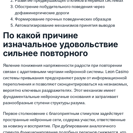
Развитие предвкушающих откликов в нервных системах
Обострение побудительного поведения через
дофаминергические дороги
Формирование прочных поведенческих образцов
Автоматизирование механизмов принятия выводов
По какой причине
изначальное удовольствие
сильнее повторного
Явление понижения напряженности радости при повторении
связан с адаптивными чертами нейронной системы. Leon Casino
системы привыкания предохраняют разум от информационной
переполнения и позволяют сконцентрироваться на незнакомых,
вероятно ключевых раздражителях. Этот механизм имеет
фундаментальные нейронаучные основания и затрагивает
разнообразные ступени структуры разума.
Первое столкновение с благоприятным стимулом задействует
пространные нейронные сети, содержа участки, ответственные
за новизну и восприятие. При дублировании аналогичного
стимула функционирование подобных регионов снижается, что