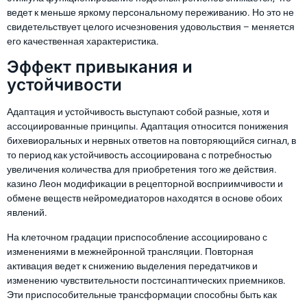
ведет к меньше яркому персональному переживанию. Но это не
свидетельствует целого исчезновения удовольствия – меняется
его качественная характеристика.
Эффект привыкания и
устойчивости
Адаптация и устойчивость выступают собой разные, хотя и
ассоциированные принципы. Адаптация относится понижения
бихевиоральных и нервных ответов на повторяющийся сигнал, в
то период как устойчивость ассоциирована с потребностью
увеличения количества для приобретения того же действия.
казино Леон модификации в рецепторной восприимчивости и
обмене веществ нейромедиаторов находятся в основе обоих
явлений.
На клеточном градации приспособление ассоциировано с
изменениями в межнейронной трансляции. Повторная
активация ведет к снижению выделения передатчиков и
изменению чувствительности постсинаптических приемников.
Эти приспособительные трансформации способны быть как