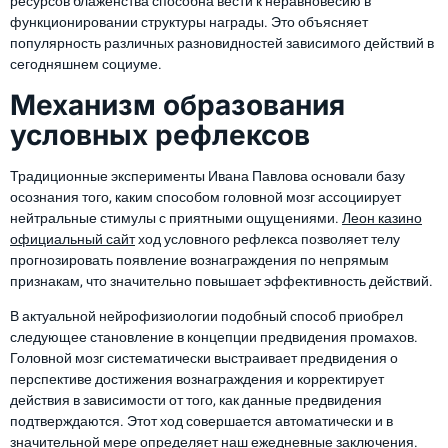
ресурсов блаженства способна вести к неравновесию в
функционировании структуры награды. Это объясняет
популярность различных разновидностей зависимого действий в
сегодняшнем социуме.
Механизм образования
условных рефлексов
Традиционные эксперименты Ивана Павлова основали базу
осознания того, каким способом головной мозг ассоциирует
нейтральные стимулы с приятными ощущениями.
Леон казино
официальный сайт
ход условного рефлекса позволяет телу
прогнозировать появление вознаграждения по непрямым
признакам, что значительно повышает эффективность действий.
В актуальной нейрофизиологии подобный способ приобрел
следующее становление в концепции предвидения промахов.
Головной мозг систематически выстраивает предвидения о
перспективе достижения вознаграждения и корректирует
действия в зависимости от того, как данные предвидения
подтверждаются. Этот ход совершается автоматически и в
значительной мере определяет наш ежедневные заключения.