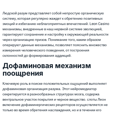
эпизодов
Людской разум представляет собой непростую органическую
систему, которая регулярно жаждет к обретению позитивных
эмоций и избеганию неблагоприятных впечатлений. Leon Casino
механизмы, внедренные в наш нервной системе эволюцией,
гарантируют сохранение и настройку к окружающей реальности
через организацию призов. Понимание того, каким образом
оперируют данные механизмы, позволяет пояснить множество
измерения человеческого поведения, от построения
склонностей до формирования аддикций.
Дофаминовая механизм
поощрения
Ключевую роль в поиске положительных ощущений выполняет
дофаминовая организация разума. Этот нейромедиатор
секретируется в разнообразных структурах мозга, содержа
вентральное участок покрытия и черное вещество. слоты Леон
включение дофаминергических рецепторов осуществляется не
только во время обретения наслаждения, но и в течении его