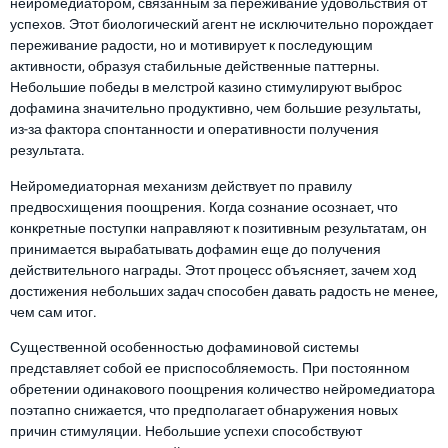
нейромедиатором, связанным за переживание удовольствия от
успехов. Этот биологический агент не исключительно порождает
переживание радости, но и мотивирует к последующим
активности, образуя стабильные действенные паттерны.
Небольшие победы в мелстрой казино стимулируют выброс
дофамина значительно продуктивно, чем большие результаты,
из-за фактора спонтанности и оперативности получения
результата.
Нейромедиаторная механизм действует по правилу
предвосхищения поощрения. Когда сознание осознает, что
конкретные поступки направляют к позитивным результатам, он
принимается вырабатывать дофамин еще до получения
действительного награды. Этот процесс объясняет, зачем ход
достижения небольших задач способен давать радость не менее,
чем сам итог.
Существенной особенностью дофаминовой системы
представляет собой ее приспособляемость. При постоянном
обретении одинакового поощрения количество нейромедиатора
поэтапно снижается, что предполагает обнаружения новых
причин стимуляции. Небольшие успехи способствуют