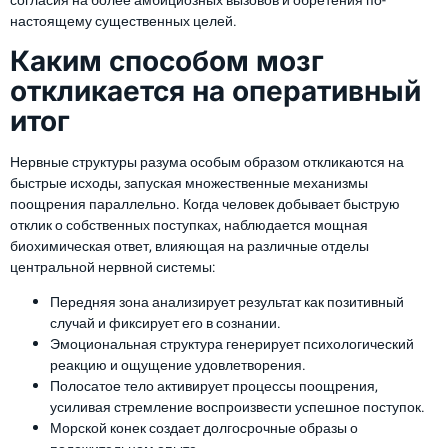
согласия на более амбициозных вызовов и обретения по-
настоящему существенных целей.
Каким способом мозг
откликается на оперативный
итог
Нервные структуры разума особым образом откликаются на
быстрые исходы, запуская множественные механизмы
поощрения параллельно. Когда человек добывает быструю
отклик о собственных поступках, наблюдается мощная
биохимическая ответ, влияющая на различные отделы
центральной нервной системы:
Передняя зона анализирует результат как позитивный
случай и фиксирует его в сознании.
Эмоциональная структура генерирует психологический
реакцию и ощущение удовлетворения.
Полосатое тело активирует процессы поощрения,
усиливая стремление воспроизвести успешное поступок.
Морской конек создает долгосрочные образы о