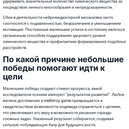
удерживать значительный количество химического вещества за
посредством личного многообразия и непредсказуемости.
Сбои в деятельности нейромедиаторной механизма часто
соотносятся с подавленностью, безразличием и уменьшением
мотивации. Постоянные маленькие успехи в состоянии являться
органичным способом поддержания здорового уровня
химического вещества и профилактики формирования подобных
расстройств.
По какой причине небольшие
победы помогают идти к
цели
Маленькие победы создают стимул прогресса, какой
исследователи психики именуют “результатом развития”. Любое
мелкое достижение в mellstroy game превращается в
свидетельством возможности индивида справляться с целями,
что увеличивает его веру в возможности решения гораздо
сложных задач. Указанный результат собирается, создавая
сильную побуждающую базу для будущего роста.