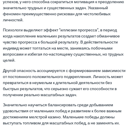
успехов, у него способна сократиться мотивация к преодолению
значительно трудных и существенных задач. Указанный
феномен преимущественно рискован для честолюбивых
личностей.
Психологи выделяют эффект “иллюзии прогресса”, в период
когда накопление маленьких результатов создает обманчивое
чувство прогресса к большой результату. В действительности
индивид может топтаться на месте, занимаясь побочными
вопросами и избегая по-настоящему существенных, но трудных
целей.
Другой опасность ассоциируется с формированием зависимости
от постоянного положительного подкрепления. Личность может
превратиться в неумелым к длительной деятельности без
быстрых результатов, что серьезно сужает его способности в
получении реально масштабных задач.
Значительно научиться балансировать среди добыванием
удовольствия от маленьких побед и развитием к более важным
достижениям мелстрой казино. Маленькие победы должны
выступать топливом для масштабных побед, а не заменять их.