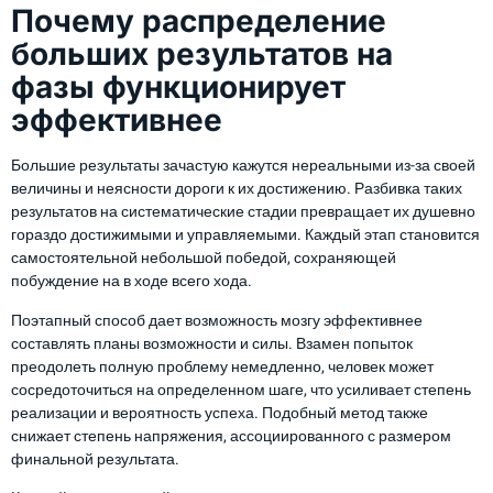
Почему распределение
больших результатов на
фазы функционирует
эффективнее
Большие результаты зачастую кажутся нереальными из-за своей
величины и неясности дороги к их достижению. Разбивка таких
результатов на систематические стадии превращает их душевно
гораздо достижимыми и управляемыми. Каждый этап становится
самостоятельной небольшой победой, сохраняющей
побуждение на в ходе всего хода.
Поэтапный способ дает возможность мозгу эффективнее
составлять планы возможности и силы. Взамен попыток
преодолеть полную проблему немедленно, человек может
сосредоточиться на определенном шаге, что усиливает степень
реализации и вероятность успеха. Подобный метод также
снижает степень напряжения, ассоциированного с размером
финальной результата.