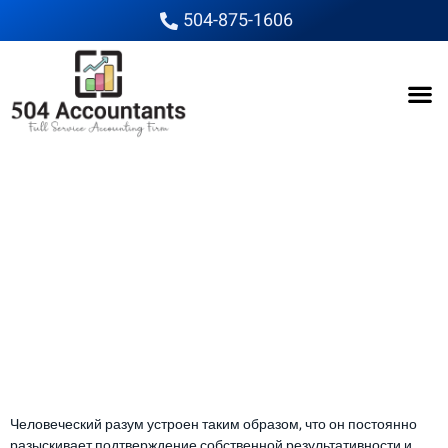
504-875-1606
По какой причине мозг
любит «небольшие
успехи»
По какой причине мозг
любит «небольшие
успехи»
Человеческий разум устроен таким образом, что он постоянно
разыскивает подтверждение собственной результативности и