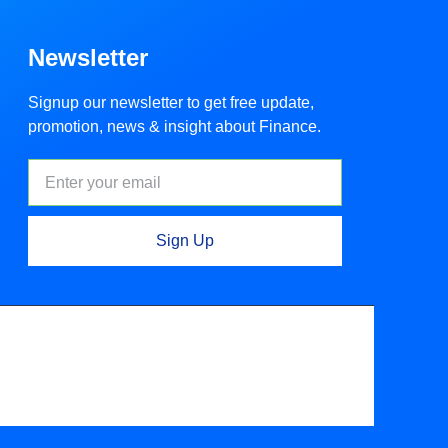
Newsletter
Signup our newsletter to get free update,
promotion, news & insight about Finance.
Sign Up