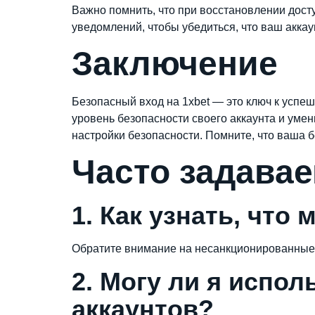
Важно помнить, что при восстановлении дост
уведомлений, чтобы убедиться, что ваш акка
Заключение
Безопасный вход на 1xbet — это ключ к успе
уровень безопасности своего аккаунта и уме
настройки безопасности. Помните, что ваша б
Часто задава
1. Как узнать, что
Обратите внимание на несанкционированные 
2. Могу ли я испо
аккаунтов?