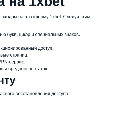
 на 1xbet
 входом на платформу 1xbet. Следуя этим
ию букв, цифр и специальных знаков.
нкционированный доступ.
овые страниц.
VPN-сервис.
в и вредоносных атак.
нту
пасного восстановления доступа: