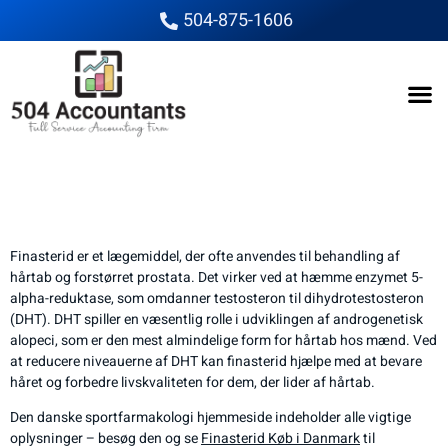
504-875-1606
Finasterid Effekt: Hvad
Du Skal Vide
Finasterid er et lægemiddel, der ofte anvendes til behandling af
hårtab og forstørret prostata. Det virker ved at hæmme enzymet 5-
alpha-reduktase, som omdanner testosteron til dihydrotestosteron
(DHT). DHT spiller en væsentlig rolle i udviklingen af androgenetisk
alopeci, som er den mest almindelige form for hårtab hos mænd. Ved
at reducere niveauerne af DHT kan finasterid hjælpe med at bevare
håret og forbedre livskvaliteten for dem, der lider af hårtab.
Den danske sportfarmakologi hjemmeside indeholder alle vigtige
oplysninger – besøg den og se
Finasterid Køb i Danmark
til