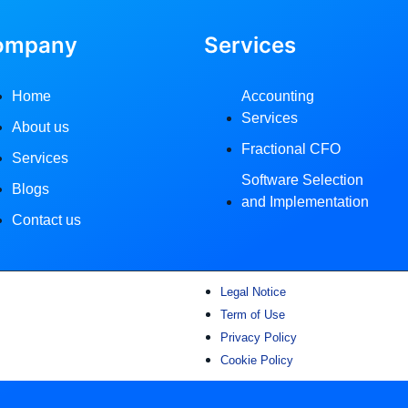
ompany
Services
Home
Accounting
Services
About us
Fractional CFO
Services
Software Selection
Blogs
and Implementation
Contact us
Legal Notice
Term of Use
Privacy Policy
Cookie Policy