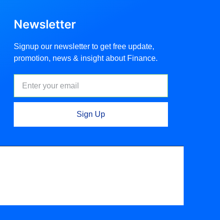
Newsletter
Signup our newsletter to get free update,
promotion, news & insight about Finance.
Sign Up