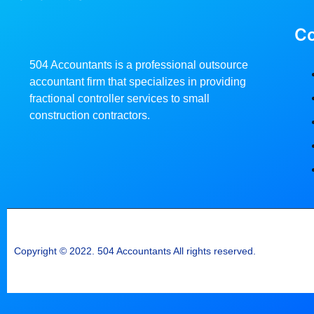
C
504 Accountants is a professional outsource
accountant firm that specializes in providing
fractional controller services to small
construction contractors.
Copyright © 2022. 504 Accountants All rights reserved.