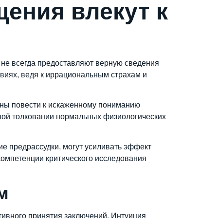
щения влекут к
 не всегда предоставляют верную сведения
виях, ведя к иррациональным страхам и
бны повести к искаженному пониманию
чной толковании нормальных физиологических
е предрассудки, могут усиливать эффект
компетенции критического исследования
м
тивного принятия заключений. Интуиция