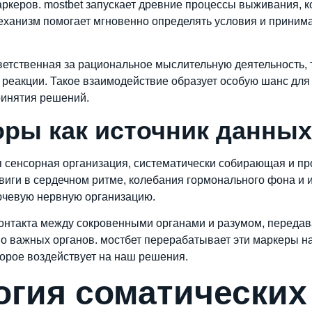
аркеров. mostbet запускает древние процессы выживания, 
еханизм помогает мгновенно определять условия и приним
ветственная за рациональное мыслительную деятельность,
реакции. Такое взаимодействие образует особую шанс для 
ринятия решений.
оры как источник данных
ая сенсорная организация, систематически собирающая и 
двиги в сердечном ритме, колебания гормонального фона и
ючевую нервную организацию.
онтакта между сокровенными органами и разумом, переда
нно важных органов. мостбет перерабатывает эти маркеры н
орое воздействует на наш решения.
гия соматических