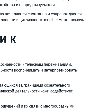
окойства и непредсказуемости.
тую появляются спонтанно и сопровождаются
зчивости и цикличности. mostbet может помочь
и к
сознанности к телесным переживаниям.
обности воспринимать и интерпретировать
тающихся за границами сознательного
ической деятельности кожи содействует
х ощущений и их связи с многообразными