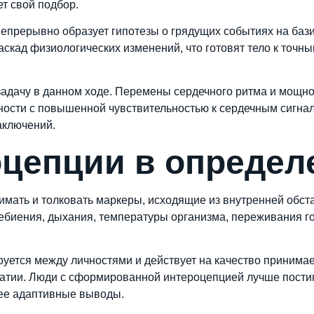
ет свой подбор.
епрерывно образует гипотезы о грядущих событиях на баз
каскад физиологических изменений, что готовят тело к то
задачу в данном ходе. Перемены сердечного ритма и мощ
чности с повышенной чувствительностью к сердечным сигн
аключений.
оцепции в определ
мать и толковать маркеры, исходящие из внутренней обст
ебиения, дыхания, температуры организма, переживания г
уется между личностями и действует на качество приним
мпатии. Люди с сформированной интероцепцией лучше пости
лее адаптивные выводы.