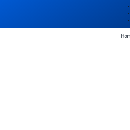
Ho
Из-за чег
ощущения
решения
Из-за чег