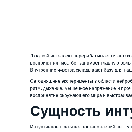
ощущения
решения
Людской интеллект перерабатывает гигантско
воспринятия. мостбет занимает главную роль
Внутренние чувства складывают базу для наш
Сегодняшние эксперименты в области нейроб
ритм, дыхание, мышечное напряжение и проч
воспринятие окружающего мира и выстраива
Сущность инт
Интуитивное принятие постановлений выступ