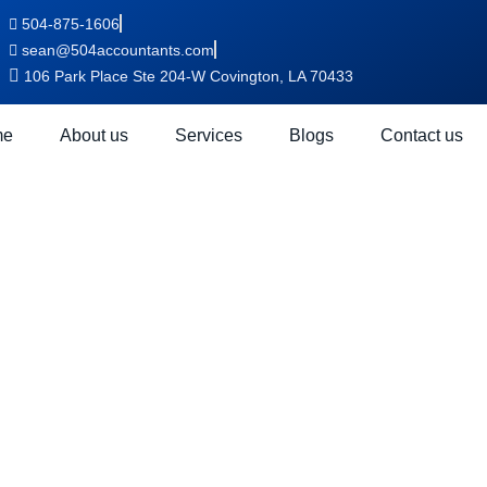
504-875-1606
sean@504accountants.com
106 Park Place Ste 204-W Covington, LA 70433
me
About us
Services
Blogs
Contact us
о сокровенны
 действуют 
о сокровенны