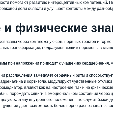
ности помогают развитию интероцептивных компетенций. По
вковой доли области и улучшает контакты между разнооб
и физические зна
связаны через комплексную сеть нервных трактов и гормо
сных трансформаций, подразумевающим перемены в мышеч
емы при напряжении приводит к учащению сердцебиения, 
нии расслабления замедляет сердечный ритм и способству
адреналина и кортизола, модулируют чувственные отклики
омедиатор, влияют как на настроение, так и на физические
обны порождать сдвиги в эмоциональном состоянии через 
 целую картину внутреннего положения, что служит базой д
ощущений дает возможность более верно распознавать сво