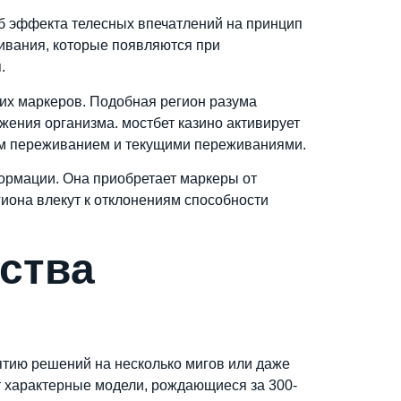
б эффекта телесных впечатлений на принцип
ивания, которые появляются при
.
их маркеров. Подобная регион разума
жения организма. мостбет казино активирует
им переживанием и текущими переживаниями.
ормации. Она приобретает маркеры от
иона влекут к отклонениям способности
ства
тию решений на несколько мигов или даже
т характерные модели, рождающиеся за 300-