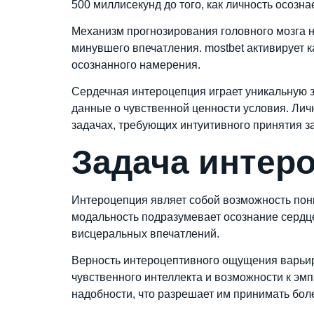
500 миллисекунд до того, как личность осозна
Механизм прогнозирования головного мозга н
минувшего впечатления. mostbet активирует 
осознанного намерения.
Сердечная интероцепция играет уникальную 
данные о чувственной ценности условия. Ли
задачах, требующих интуитивного принятия з
Задача интер
Интероцепция являет собой возможность пони
модальность подразумевает осознание сердц
висцеральных впечатлений.
Верность интероцептивного ощущения варьир
чувственного интеллекта и возможности к э
надобности, что разрешает им принимать бо