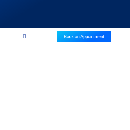
Book an Appointment
е
на
е