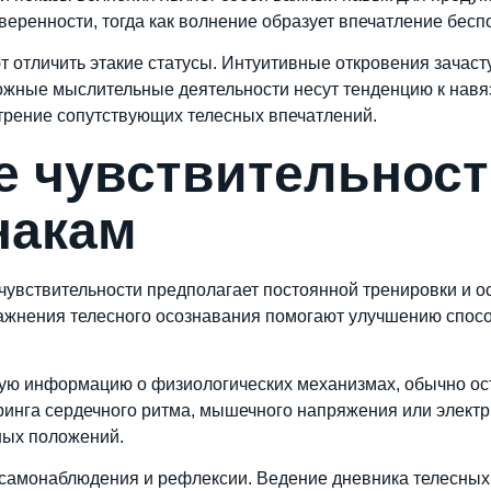
веренности, тогда как волнение образует впечатление бесп
т отличить этакие статусы. Интуитивные откровения зачас
вожные мыслительные деятельности несут тенденцию к навя
трение сопутствующих телесных впечатлений.
 чувствительност
накам
увствительности предполагает постоянной тренировки и о
пражнения телесного осознавания помогают улучшению спос
ую информацию о физиологических механизмах, обычно ос
инга сердечного ритма, мышечного напряжения или электр
ных положений.
и самонаблюдения и рефлексии. Ведение дневника телесны