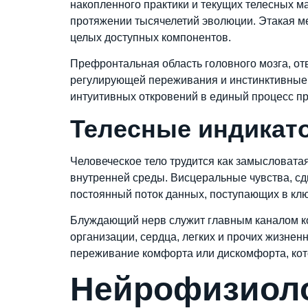
накопленного практики и текущих телесных м
протяжении тысячелетий эволюции. Этакая м
целых доступных компонентов.
Префронтальная область головного мозга, от
регулирующей переживания и инстинктивные 
интуитивных откровений в единый процесс п
Телесные индикат
Человеческое тело трудится как замысловат
внутренней среды. Висцеральные чувства, с
постоянный поток данных, поступающих в кл
Блуждающий нерв служит главным каналом к
организации, сердца, легких и прочих жизне
переживание комфорта или дискомфорта, кот
Нейрофизиоло