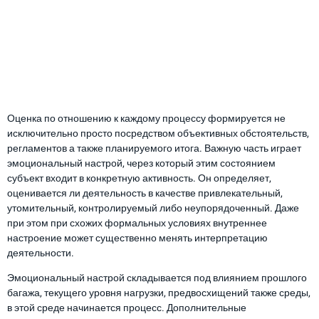
чувственный тонус
выстраивает
отношение по
отношению к процессу
Оценка по отношению к каждому процессу формируется не
исключительно просто посредством объективных обстоятельств,
регламентов а также планируемого итога. Важную часть играет
эмоциональный настрой, через который этим состоянием
субъект входит в конкретную активность. Он определяет,
оценивается ли деятельность в качестве привлекательный,
утомительный, контролируемый либо неупорядоченный. Даже
при этом при схожих формальных условиях внутреннее
настроение может существенно менять интерпретацию
деятельности.
Эмоциональный настрой складывается под влиянием прошлого
багажа, текущего уровня нагрузки, предвосхищений также среды,
в этой среде начинается процесс. Дополнительные