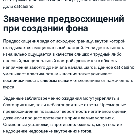
доли catcasino.
Значение предвосхищений
при создании фона
Предвосхищения задают исходную границу, внутри которой
складывается эмоциональный настрой. Если деятельность
изначально ощущается в качестве слишком трудный либо
опасный, эмоциональный настрой сдвигается в область
напряжения задолго до начала начала шагов. Данное cat casino
уменьшает пластичность мышления также усиливает
восприимчивость к любым всяким отклонениям от намеченного
курса.
Заданные заблаговременно ожидания могут укреплять и
благоприятные, так и неблагоприятные ответы. Чрезмерные
предвосхищения повышают вероятность негативной оценки,
даже если процесс протекает в приемлемых условиях.
Сниженные установки, в противоположность, могут вести к
недооценке недооценке внутренних итогов.