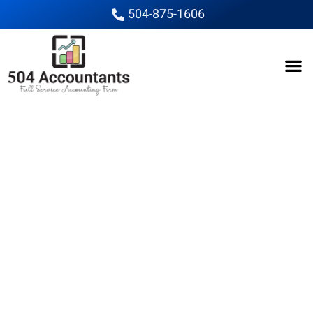
504-875-1606
Каким образом
чувственный тонус
выстраивает
отношение по
отношению к
процессу
Каким образом