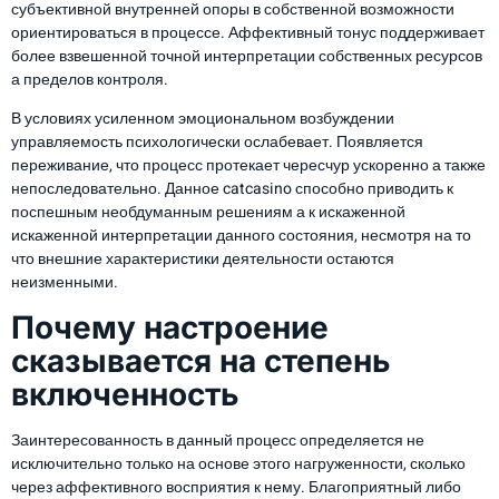
субъективной внутренней опоры в собственной возможности
ориентироваться в процессе. Аффективный тонус поддерживает
более взвешенной точной интерпретации собственных ресурсов
а пределов контроля.
В условиях усиленном эмоциональном возбуждении
управляемость психологически ослабевает. Появляется
переживание, что процесс протекает чересчур ускоренно а также
непоследовательно. Данное catcasino способно приводить к
поспешным необдуманным решениям а к искаженной
искаженной интерпретации данного состояния, несмотря на то
что внешние характеристики деятельности остаются
неизменными.
Почему настроение
сказывается на степень
включенность
Заинтересованность в данный процесс определяется не
исключительно только на основе этого нагруженности, сколько
через аффективного восприятия к нему. Благоприятный либо