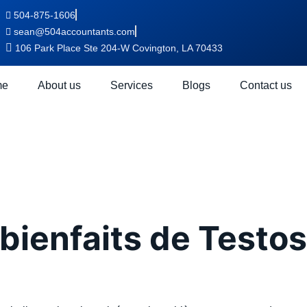
504-875-1606
sean@504accountants.com
106 Park Place Ste 204-W Covington, LA 70433
me
About us
Services
Blogs
Contact us
s incontourna
one Enanthat
bienfaits de Testo
0