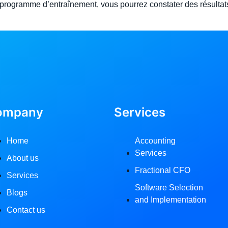
programme d’entraînement, vous pourrez constater des résultats 
ompany
Services
Home
Accounting
Services
About us
Fractional CFO
Services
Software Selection
Blogs
and Implementation
Contact us