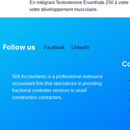
En intégrant Testosterone Enanthate 250 à votre 
votre développement musculaire.
Follow us
Facebook
LinkedIn
C
504 Accountants is a professional outsource
accountant firm that specializes in providing
fractional controller services to small
construction contractors.