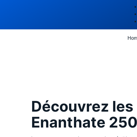
Ho
Les atout
Testoster
Découvrez les 
Enanthate 25