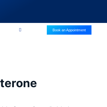
Book an Appointment
bles de
e 250
sterone