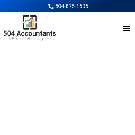
504-875-1606
По какой причине мы
стремимся к
душевному
разнообразию
По какой причине мы
стремимся к
душевному