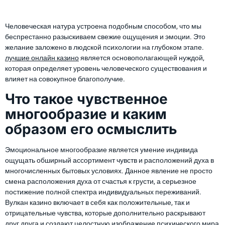
разнообразию
Человеческая натура устроена подобным способом, что мы
беспрестанно разыскиваем свежие ощущения и эмоции. Это
желание заложено в людской психологии на глубоком этапе.
лучшие онлайн казино
является основополагающей нуждой,
которая определяет уровень человеческого существования и
влияет на совокупное благополучие.
Что такое чувственное
многообразие и каким
образом его осмыслить
Эмоциональное многообразие является умение индивида
ощущать обширный ассортимент чувств и расположений духа в
многочисленных бытовых условиях. Данное явление не просто
смена расположения духа от счастья к грусти, а серьезное
постижение полной спектра индивидуальных переживаний.
Вулкан казино включает в себя как положительные, так и
отрицательные чувства, которые дополнительно раскрывают
друг друга и создают целостную изображение психического мира