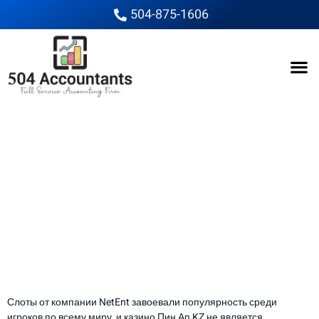
504-875-1606
Преимущества слотов
от NetEnt в казино Пин
Ап KZ
Преимущества слотов
от NetEnt в казино Пин
Ап KZ
Слоты от компании NetEnt завоевали популярность среди
игроков по всему миру, и казино Пин Ап KZ не является