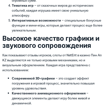
огромных сумм.
Тематика игр
– от сказочных миров до исторических
событий, каждая игрушка имеет свою уникальную
атмосферу.
Интерактивные возможности
– специальные бонусные
функции и мини-игры, которые делают процесс еще более
увлекательным.
Высокое качество графики и
звукового сопровождения
Как показывают отзывы игроков, слоты от NetEnt в казино Пин Ап
KZ выделяются не только игровыми механиками, но и
визуальным оформлением. Каждая игра представлена с
использованием:
Современной 3D-графики
– это создает эффект
погружения в игровой процесс, значительно повышая
уровень удовольствия.
Качественного анимационного оформления
–
движущиеся элементы делают игру более живой и
динамичной.