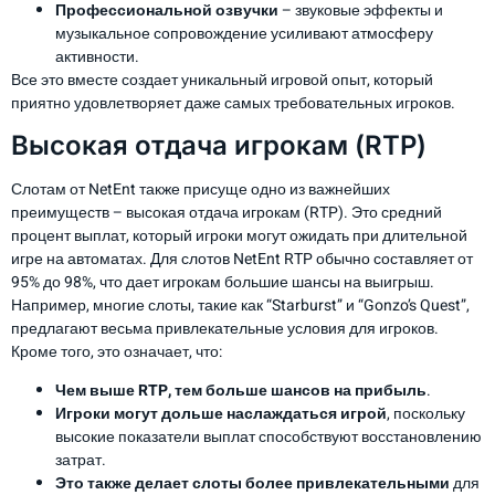
Профессиональной озвучки
– звуковые эффекты и
музыкальное сопровождение усиливают атмосферу
активности.
Все это вместе создает уникальный игровой опыт, который
приятно удовлетворяет даже самых требовательных игроков.
Высокая отдача игрокам (RTP)
Слотам от NetEnt также присуще одно из важнейших
преимуществ – высокая отдача игрокам (RTP). Это средний
процент выплат, который игроки могут ожидать при длительной
игре на автоматах. Для слотов NetEnt RTP обычно составляет от
95% до 98%, что дает игрокам большие шансы на выигрыш.
Например, многие слоты, такие как “Starburst” и “Gonzo’s Quest”,
предлагают весьма привлекательные условия для игроков.
Кроме того, это означает, что:
Чем выше RTP, тем больше шансов на прибыль
.
Игроки могут дольше наслаждаться игрой
, поскольку
высокие показатели выплат способствуют восстановлению
затрат.
Это также делает слоты более привлекательными
для