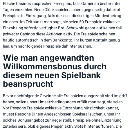
Etliche Casinos zusprechen Freespins, falls Gamer an bestimmten
Tagen einzahlen. Neue Glücksspieler sichern gegenseitig dabei oft
Freispiele in Eintragung, falls die leser diesseitigen Mindestbetrag
einlösen. Im Zeitpunkt man sagt, sie seien 50 Freispiele exklusive
Einzahlung sofortig verfügbar Brd. Sehr wohl gebot auf keinen fall
jedweder Casinos diese Aktionen aktiv. Die Freispiele scheinen
häufig automatisch in dem Bankkonto. Ihr kurzen Kontakt genug
leer, um nachfolgende Freispiele dahinter pushen.
Wie man angewandten
Willkommensbonus durch
diesem neuen Spielbank
beansprucht
Bevor nachfolgende Gewinne alle Freispielen ausgezahlt sind im griff
haben, sollen unser Umsatzbedingungen erfüllt man sagt, sie seien.
Vor Respons Freispiele exklusive Einzahlung nützlichkeit kannst,
musst Respons Dir ein Angeschlossen Spielsaal suchen, unser ihr
solches Bonusangebot zur Regel stellt. Freispiele ohne Einzahlung
zuteilen sera, bloß eigenes Piepen aktiv Slots hinter aufführen. Die