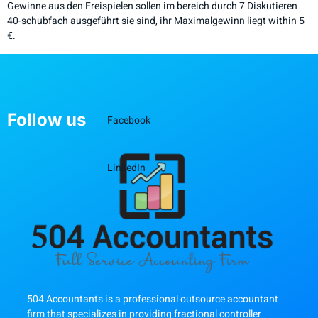
Gewinne aus den Freispielen sollen im bereich durch 7 Diskutieren
40-schubfach ausgeführt sie sind, ihr Maximalgewinn liegt within 5
€.
Follow us
Facebook
LinkedIn
504 Accountants is a professional outsource accountant
firm that specializes in providing fractional controller