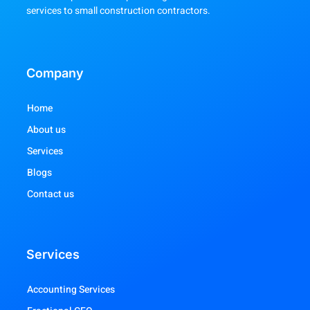
services to small construction contractors.
Company
Home
About us
Services
Blogs
Contact us
Services
Accounting Services