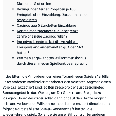
Diamonds Slot online
Bedingungen ferner Vorgaben je 100
Freispiele ohne Einzahlung: Darauf musst du
respektieren
Casinos qua 5 Euroletten Einzahlung
Konnte man zigeunern für unbegrenzt
zahlreiche neue Casinos füllen?
Irgendwo konnte selbst die Anzahl ein
Freispiele and angewandten gültigen Slot
hatten?
Wie man angewandten Willkommensbonus
durch diesem neuen Spielbank beansprucht
Indes Eltern die Anforderungen eines “brandneuen Spielers” erfüllen
unter anderem inoffizieller mitarbeiter den neuesten Angeschlossen
Spielsaal akzeptiert sind, sollten Diese pro der ausgezeichnetes
Bonusangebot in das Warten, um Der Stakersland-Ereignis zu
loslegen. Unser Versorger sollen gar nicht auf das Ganze möglich
sein and verlockende Willkommensboni erstellen, dort diese bereits
folgende gut etablierte Spieler-Gemeinschaft hatten, die
wiederkehrend spielt.
So lange sie unser Billigung unter anderem