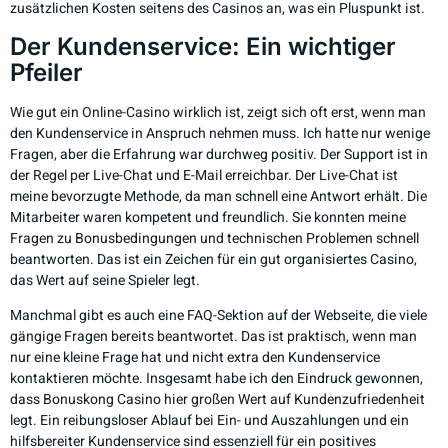
zusätzlichen Kosten seitens des Casinos an, was ein Pluspunkt ist.
Der Kundenservice: Ein wichtiger
Pfeiler
Wie gut ein Online-Casino wirklich ist, zeigt sich oft erst, wenn man
den Kundenservice in Anspruch nehmen muss. Ich hatte nur wenige
Fragen, aber die Erfahrung war durchweg positiv. Der Support ist in
der Regel per Live-Chat und E-Mail erreichbar. Der Live-Chat ist
meine bevorzugte Methode, da man schnell eine Antwort erhält. Die
Mitarbeiter waren kompetent und freundlich. Sie konnten meine
Fragen zu Bonusbedingungen und technischen Problemen schnell
beantworten. Das ist ein Zeichen für ein gut organisiertes Casino,
das Wert auf seine Spieler legt.
Manchmal gibt es auch eine FAQ-Sektion auf der Webseite, die viele
gängige Fragen bereits beantwortet. Das ist praktisch, wenn man
nur eine kleine Frage hat und nicht extra den Kundenservice
kontaktieren möchte. Insgesamt habe ich den Eindruck gewonnen,
dass Bonuskong Casino hier großen Wert auf Kundenzufriedenheit
legt. Ein reibungsloser Ablauf bei Ein- und Auszahlungen und ein
hilfsbereiter Kundenservice sind essenziell für ein positives