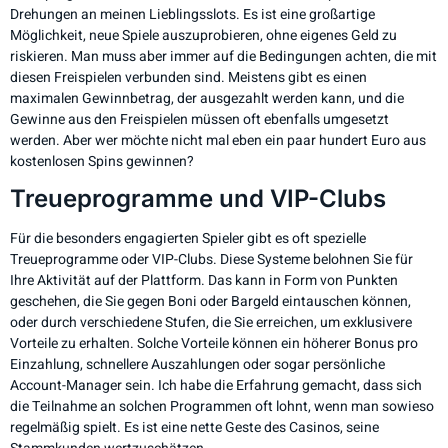
Drehungen an meinen Lieblingsslots. Es ist eine großartige
Möglichkeit, neue Spiele auszuprobieren, ohne eigenes Geld zu
riskieren. Man muss aber immer auf die Bedingungen achten, die mit
diesen Freispielen verbunden sind. Meistens gibt es einen
maximalen Gewinnbetrag, der ausgezahlt werden kann, und die
Gewinne aus den Freispielen müssen oft ebenfalls umgesetzt
werden. Aber wer möchte nicht mal eben ein paar hundert Euro aus
kostenlosen Spins gewinnen?
Treueprogramme und VIP-Clubs
Für die besonders engagierten Spieler gibt es oft spezielle
Treueprogramme oder VIP-Clubs. Diese Systeme belohnen Sie für
Ihre Aktivität auf der Plattform. Das kann in Form von Punkten
geschehen, die Sie gegen Boni oder Bargeld eintauschen können,
oder durch verschiedene Stufen, die Sie erreichen, um exklusivere
Vorteile zu erhalten. Solche Vorteile können ein höherer Bonus pro
Einzahlung, schnellere Auszahlungen oder sogar persönliche
Account-Manager sein. Ich habe die Erfahrung gemacht, dass sich
die Teilnahme an solchen Programmen oft lohnt, wenn man sowieso
regelmäßig spielt. Es ist eine nette Geste des Casinos, seine