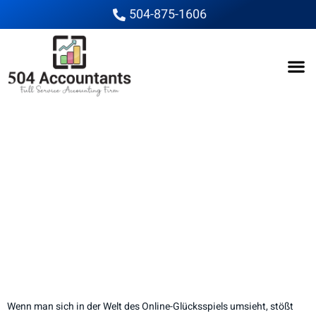
504-875-1606
Bonuskong Casino: Ihr
neuer Favorit im
iGaming
Wenn man sich in der Welt des Online-Glücksspiels umsieht, stößt