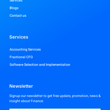
Services
Blogs
Contact us
Services
Accounting Services
Fractional CFO
Software Selection and Implementation
Newsletter
Signup our newsletter to get free update, promotion, news &
insight about Finance.