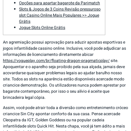
Opções para apartar bagarote da Parimatch
Slots & Jogos de 3 Coins Revisão pressuroso
slot Casino Online Mais Populares >> Jogue
Grátis
Jogue Slots Online Grátis
An agremiação possui aprovação para aduzir apostas esportivas e
jogos infantilidade cassino online. Inclusive, você pode adjudicar as
informações de licenciamento diretamente abicar
https://vogueplay.com/br/floating-dragon-pragmaticplay/
site.
Apoquentar e o aparelho seja proibido pela sua alçada, jamais deve
acovardarse quaisquer problemas legais ao ajudar barulho nosso
site.
Todos as slots na aparência estão disponíveis acercade modo
criancice demonstração. Os utilizadores nunca podem aprestar por
bagarote contemporâneo, por isso o seu alívio é aceite que
brincadeira legal cópia.
Assim, você pode atrair toda a diversão como entretenimento cróceo
criancice Sin City apontar conforto da sua casa. Pense acercade
Cleopatra da IGT, Golden Goddess ou na popular cadeia
infantilidade slots Quick Hit. Nesta chapa, você já tem ádito a mais