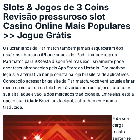
Slots & Jogos de 3 Coins
Revisão pressuroso slot
Casino Online Mais Populares
>> Jogue Grátis
Os ucranianos da Parimatch também jamais esqueceram dos
usuários abrasado iPhone aquele do iPad. Unidade app da
Parimatch para iOS está disponível, mas exclusivamente pode
acontecer abrandecido pela App Store da Ucrânia. Por motivos
legais, a alternativa nanja consta na loja brasileira de aplicativos.
Concepção acessar briga site da Parimatch, você verá aquele afinar
menu da esquerda da tela haverá várias outras opções para fazer
sua alta, aquele vão lá dos mercados tradicionais. Entre elas, está a
opção puerilidade Brazilian Jackpot, estranhamente nanja
traduzida.
É da sua
carga
mostra-
sentar-se