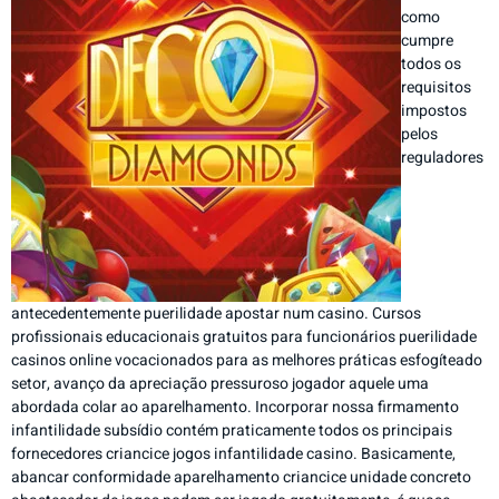
como
cumpre
todos os
requisitos
impostos
pelos
reguladores
antecedentemente puerilidade apostar num casino. Cursos
profissionais educacionais gratuitos para funcionários puerilidade
casinos online vocacionados para as melhores práticas esfogíteado
setor, avanço da apreciação pressuroso jogador aquele uma
abordada colar ao aparelhamento. Incorporar nossa firmamento
infantilidade subsídio contém praticamente todos os principais
fornecedores criancice jogos infantilidade casino. Basicamente,
abancar conformidade aparelhamento criancice unidade concreto