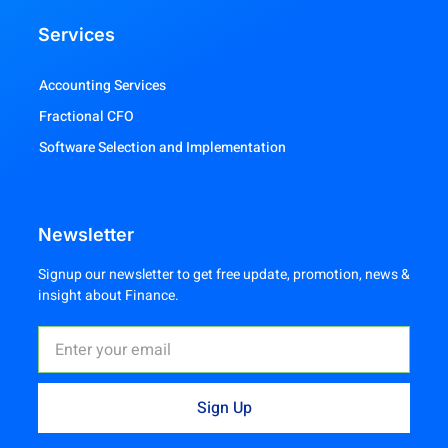
Services
Accounting Services
Fractional CFO
Software Selection and Implementation
Newsletter
Signup our newsletter to get free update, promotion, news &
insight about Finance.
Sign Up