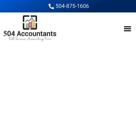
504-875-1606
Casino bonus za
nedokončenou
registraci a dočasnou
registraci
Casino bonus za
nedokončenou registraci
a dočasnou registraci