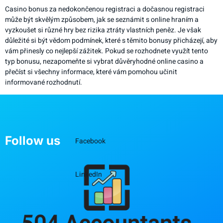
Casino bonus za nedokončenou registraci a dočasnou registraci
může být skvělým způsobem, jak se seznámit s online hraním a
vyzkoušet si různé hry bez rizika ztráty vlastních peněz. Je však
důležité si být vědom podmínek, které s těmito bonusy přicházejí, aby
vám přinesly co nejlepší zážitek. Pokud se rozhodnete využít tento
typ bonusu, nezapomeňte si vybrat důvěryhodné online casino a
přečíst si všechny informace, které vám pomohou učinit
informované rozhodnutí.
Follow us
Facebook
LinkedIn