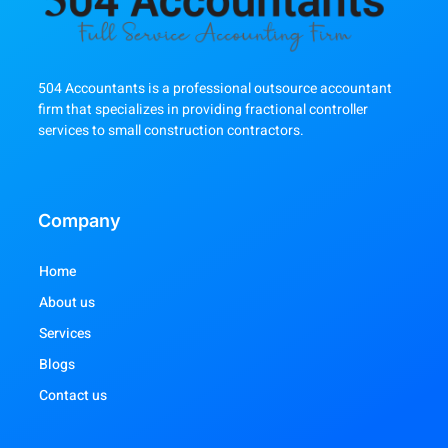
504 Accountants is a professional outsource accountant
firm that specializes in providing fractional controller
services to small construction contractors.
Company
Home
About us
Services
Blogs
Contact us