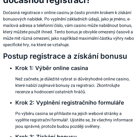
Dočasná registrace v online casinu je často prvním krokem k získání
bonusových nabídek. Po vyplnění základních údajů, jako je jméno, e-
mailová adresa a telefonní číslo, vám casino může nabídnout bonus,
který můžete použít ihned. Tento bonus je obvykle omezený časově a
může mít různá omezení, jako například maximální částku výhry nebo
specifické hry, na které se vztahuje.
Postup registrace a získání bonusu
Krok 1: Výběr online casina
Než začnete, je důležité vybrat si důvěryhodné online casino,
které nabízí zajímavé bonusy za registraci. Zkontrolujte
recenze a hodnocení ostatních hráčů.
Krok 2: Vyplnění registračního formuláře
Po výběru casina se přihlaste na jejich webové stránky a
vyplňte registrační formulář. Ujistěte se, že všechny informace
jsou správné, protože budou později ověřeny.
Krok 3: Získání bonusu