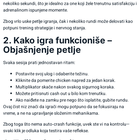
nekoliko sekundi, što je idealno za one koji žele trenutnu satisfakciju i
adrenalinom ispunjene momente.
Zbog vrlo uske petlje igranja, čak i nekoliko rundi može delovati kao
potpuni trening strategije i nervnog stanja.
2. Kako igra funkcioniše –
Objašnjenje petlje
Svaka sesija prati jednostavan ritam:
Postavite svoj ulog i odaberite težinu.
Kliknite da pomerite chicken napred za jedan korak.
Multiplikator skače nakon svakog sigurnog koraka.
Možete pritisnuti cash out u bilo kom trenutku.
Ako naiđete na zamku pre nego što isplatite, gubite rundu.
Ovaj čist niz znači da igrači mogu potpuno da se fokusiraju na
vreme, a ne na upravljanje složenim mehanikama.
Zbog toga što nema auto‑crash funkcije, uvek ste vi na kontrolu—
svaki klik je odluka koja testira vaše reflekse.