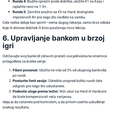
Runda 4:
Budite oprezni posle dobitka; uložite €1 na Easy i
isplatite rano na 1.5×.
Runda 5:
Završite snažno sa €3 na Hard; dostignete
impresivnih 8× pre nego što naiđete na zamku.
Cela vežba deluje kao sprint—nema dugog čekanja, samo brze odluke
koje ili donose dobitak ili brzo poučavaju novu lekciju.
6. Upravljanje bankom u brzoj
igri
Održavajte svoj bankroll zdravim prateći ove jednostavne smernice
prilagođene za kratke serije:
Fiksni procenat:
Uložite ne više od 5% od ukupnog bankrolla
po rundi.
Postavite limit sesije:
Odredite unapred koliko rundi ćete
odigrati pre nego što odustanete.
Podesite uloge prema težini:
Niži ulozi na Hard ili Hardcore
da biste kompenzovali veću varijansu.
Ideja je da ostanete pod kontrolom, a da pritom osetite uzbuđenje
svakog rezultata.