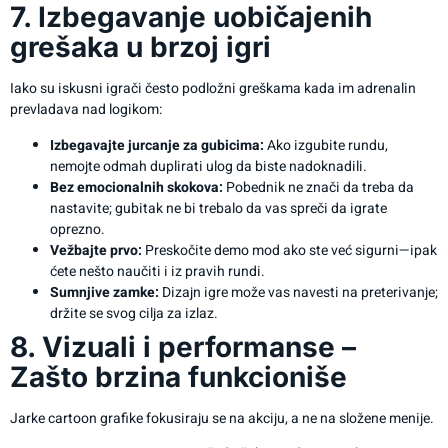
7. Izbegavanje uobičajenih
grešaka u brzoj igri
Iako su iskusni igrači često podložni greškama kada im adrenalin
prevladava nad logikom:
Izbegavajte jurcanje za gubicima:
Ako izgubite rundu,
nemojte odmah duplirati ulog da biste nadoknadili.
Bez emocionalnih skokova:
Pobednik ne znači da treba da
nastavite; gubitak ne bi trebalo da vas spreči da igrate
oprezno.
Vežbajte prvo:
Preskočite demo mod ako ste već sigurni—ipak
ćete nešto naučiti i iz pravih rundi.
Sumnjive zamke:
Dizajn igre može vas navesti na preterivanje;
držite se svog cilja za izlaz.
8. Vizuali i performanse –
Zašto brzina funkcioniše
Jarke cartoon grafike fokusiraju se na akciju, a ne na složene menije.