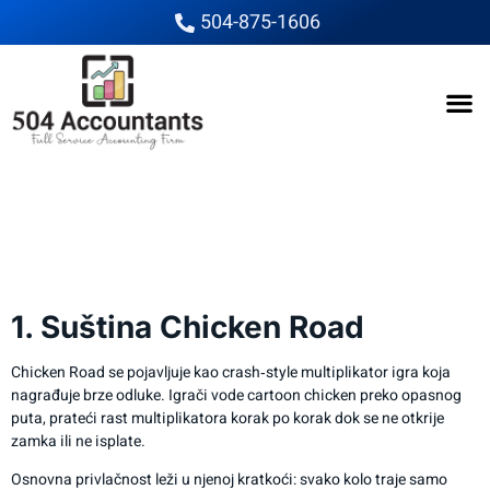
504-875-1606
Chicken Road – Brza igra
za brzo osvajanje i
savladavanje izazova
1. Suština Chicken Road
Chicken Road se pojavljuje kao crash‑style multiplikator igra koja
nagrađuje brze odluke. Igrači vode cartoon chicken preko opasnog
puta, prateći rast multiplikatora korak po korak dok se ne otkrije
zamka ili ne isplate.
Osnovna privlačnost leži u njenoj kratkoći: svako kolo traje samo