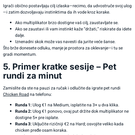
Igrači obično postavljaju cilj izlaska—recimo, da udvostruče svoj ulog
—i zatim dozvoljavaju instinktima da ih vode kroz korake.
Ako multiplikator brzo dostigne vaš cilj, zaustavljate se.
Ako se zaustavi ili vam instinkt kaže “držati,” riskirate da idete
dalje.
Iznenadni skok može vas navesti da jurite veće šanse.
Što brže donesete odluku, manje je prostora za oklevanje—i tu se
gradi momentum.
5. Primer kratke sesije – Pet
rundi za minut
Zamislite da ste na pauzi za ručak i odlučite da igrate pet rundi
Chicken Road
na telefonu:
Runda 1:
Ulog €1 na Medium, isplatite na 3× u dva klika.
Runda 2:
Ulog €1 ponovo, ovaj put držite dok multiplikator ne
dostigne 5× pre isplate.
Runda 3:
Uključite rizičniji €2 na Hard; osvojite veliko kada
chicken pređe osam koraka.