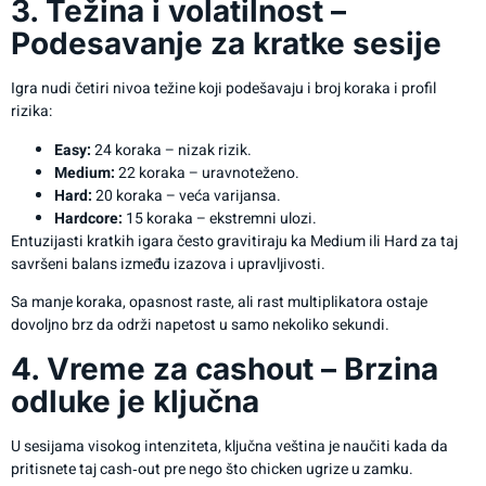
3. Težina i volatilnost –
Podesavanje za kratke sesije
Igra nudi četiri nivoa težine koji podešavaju i broj koraka i profil
rizika:
Easy:
24 koraka – nizak rizik.
Medium:
22 koraka – uravnoteženo.
Hard:
20 koraka – veća varijansa.
Hardcore:
15 koraka – ekstremni ulozi.
Entuzijasti kratkih igara često gravitiraju ka Medium ili Hard za taj
savršeni balans između izazova i upravljivosti.
Sa manje koraka, opasnost raste, ali rast multiplikatora ostaje
dovoljno brz da održi napetost u samo nekoliko sekundi.
4. Vreme za cashout – Brzina
odluke je ključna
U sesijama visokog intenziteta, ključna veština je naučiti kada da
pritisnete taj cash‑out pre nego što chicken ugrize u zamku.