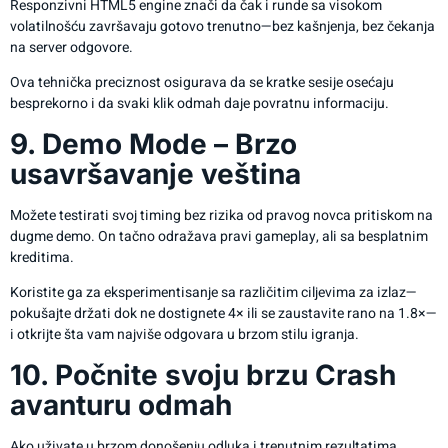
Responzivni HTML5 engine znači da čak i runde sa visokom
volatilnošću završavaju gotovo trenutno—bez kašnjenja, bez čekanja
na server odgovore.
Ova tehnička preciznost osigurava da se kratke sesije osećaju
besprekorno i da svaki klik odmah daje povratnu informaciju.
9. Demo Mode – Brzo
usavršavanje veština
Možete testirati svoj timing bez rizika od pravog novca pritiskom na
dugme demo. On tačno odražava pravi gameplay, ali sa besplatnim
kreditima.
Koristite ga za eksperimentisanje sa različitim ciljevima za izlaz—
pokušajte držati dok ne dostignete 4× ili se zaustavite rano na 1.8×—
i otkrijte šta vam najviše odgovara u brzom stilu igranja.
10. Počnite svoju brzu Crash
avanturu odmah
Ako uživate u brzom donošenju odluka i trenutnim rezultatima,