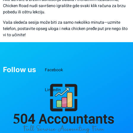
Chicken Road nudi savršeno igralište gde svaki klik računa za brzu
pobedu ili oštru lekciju.
Vaša sledeća sesija može biti za samo nekoliko minuta—uzmite
telefon, postavite opseg uloga i neka chicken pređe put pre nego što
vi to učinite!
Follow us
Facebook
LinkedIn