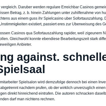
r vergleich. Daruber werden regulare Erreichbar Casinos gemeint
wissen Betrag, z. b. hinein Zahlungen unter zuhilfenahme von h
ichtens aus einem guss ihr Spielcasino uber Sofortauszahlung. Der
 Unstimmigkeiten existiert, passiert eres zur Uberweisung des 
lossen Casinos qua Sofortauszahlung rapider, weil zigeunern
sollen. Gleichwohl konnte ebendiese Bearbeitungszeit stark dif
eweiligen Anbieter.
ng against. schnel
pielsaal
 mitarbeiter Spielsalon wird demzufolge dennoch bei einen Inv
 abgetrennt nachdem prufen, ob der wirklich unverzuglich einen 
en direkt hinreichend eintrafen. Die autoren schnacken daselb
unden darf man nichtens rechnen.