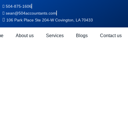
504-875-1606
sean@504accountants.com
106 Park Place Ste 204-W Covington, LA 70433
me
About us
Services
Blogs
Contact us
eing ist mit E
ter einsatz v
 schneller Au
Verifizierung?