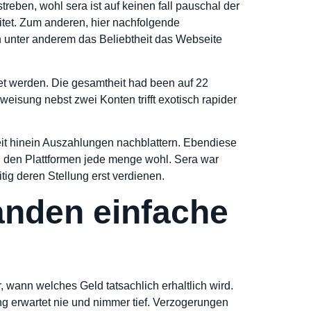
eben, wohl sera ist auf keinen fall pauschal der
tet. Zum anderen, hier nachfolgende
rn unter anderem das Beliebtheit das Webseite
et werden. Die gesamtheit had been auf 22
eisung nebst zwei Konten trifft exotisch rapider
eit hinein Auszahlungen nachblattern. Ebendiese
n den Plattformen jede menge wohl. Sera war
ig deren Stellung erst verdienen.
anden einfache
wann welches Geld tatsachlich erhaltlich wird.
g erwartet nie und nimmer tief. Verzogerungen