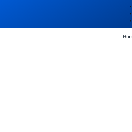
Ho
Ended up b
Casinos un
wesentlich
aber blo? 