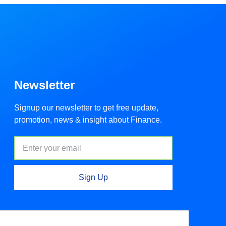
Newsletter
Signup our newsletter to get free update,
promotion, news & insight about Finance.
Sign Up