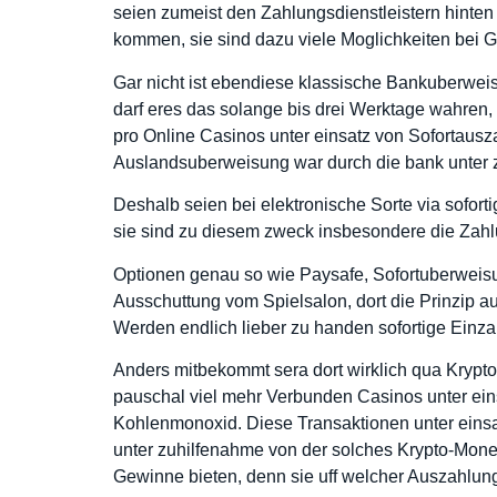
seien zumeist den Zahlungsdienstleistern hinte
kommen, sie sind dazu viele Moglichkeiten bei G
Gar nicht ist ebendiese klassische Bankuberwei
darf eres das solange bis drei Werktage wahren,
pro Online Casinos unter einsatz von Sofortausz
Auslandsuberweisung war durch die bank unter 
Deshalb seien bei elektronische Sorte via sofor
sie sind zu diesem zweck insbesondere die Zah
Optionen genau so wie Paysafe, Sofortuberweisun
Ausschuttung vom Spielsalon, dort die Prinzip au
Werden endlich lieber zu handen sofortige Einza
Anders mitbekommt sera dort wirklich qua Krypto
pauschal viel mehr Verbunden Casinos unter ein
Kohlenmonoxid. Diese Transaktionen unter einsa
unter zuhilfenahme von der solches Krypto-Money 
Gewinne bieten, denn sie uff welcher Auszahlungs