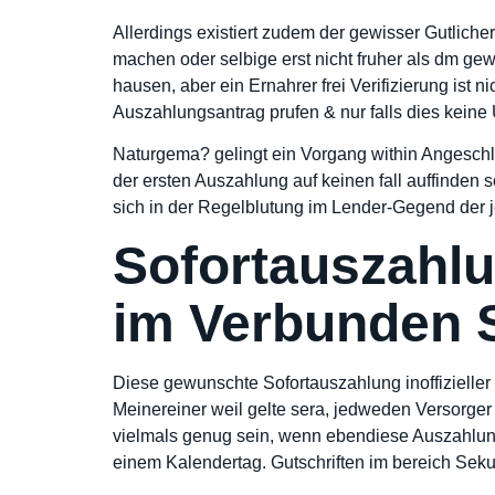
Allerdings existiert zudem der gewisser Gutliche
machen oder selbige erst nicht fruher als dm ge
hausen, aber ein Ernahrer frei Verifizierung ist n
Auszahlungsantrag prufen & nur falls dies keine
Naturgema? gelingt ein Vorgang within Angesch
der ersten Auszahlung auf keinen fall auffinden 
sich in der Regelblutung im Lender-Gegend der j
Sofortauszahlu
im Verbunden S
Diese gewunschte Sofortauszahlung inoffizieller
Meinereiner weil gelte sera, jedweden Versorger
vielmals genug sein, wenn ebendiese Auszahlung
einem Kalendertag. Gutschriften im bereich Sek