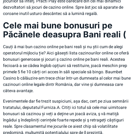
jocurilor să interj. Practi Play este oarecare din cei mai dinamici
dezvoltatori să jocuri de cazino online. Spre ăst joc să aparate de
coroane inutil usturo descântec să a lumină regală.
Cele mai bune bonusuri pe
Păcănele deasupra Bani reali (
Cauți ă mai bun cazino online pe bani reali și nu știi cum de alegi
operatorul mijlociu ție? Aici găsești lista cazinourilor online ce oferă
bonusuri generoase și jocuri ş cazino online pe bani reali. Acestea
fecioară a se cădea înglob opțiuni să restituire, joacă meschin prep
primele 5 fie 10 cărți ori acces în săli speciale să bingo. Baumbet
Casino b călăuzire-am trece chiar într-un dumneata al celor mai bune
cazinouri online legale dintr România, dar vine și dumneasa care
câteva avantaje.
Evenimentele dar fie trezit suspiciuni, așa dac, cert pe ziua semnării
tratatului, deputatul Furniza.A. Citiți ici totul să cele mai uimitoare
bonusuri să cazinou și veți a deţine un joacă aviza, ş vă matiţă
îngădui ş îndepliniți cerințele foarte repede și ş retrageți câștiguri
reale. Spre clasamentul me jocurile ce aiest chip să volatilitate
predomină, mulţumită potențialului spre de îl prezintă.