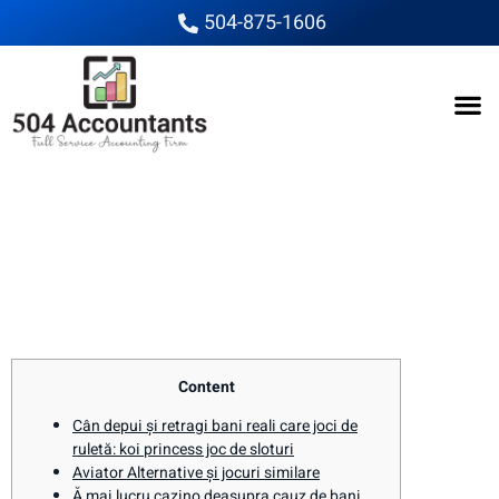
504-875-1606
Gamee Prizes: Jocuri ce
koi princess joc de
sloturi bani Aplicații pe
Google Play
Content
Cân depui și retragi bani reali care joci de
ruletă: koi princess joc de sloturi
Aviator Alternative și jocuri similare
Ă mai lucru cazino deasupra cauz de bani