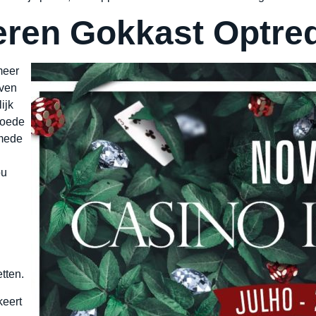
eren Gokkast Optre
meer
ven
ijk
goede
smede
ou
tten.
keert