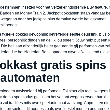
 toestemmen inzetten voor het Verzekeringspremie Buy feature. G
 Banden en Money Train 2. Jackpot gokkasten staan vandaar be
t weggaan naar het jackpot, plus derhalve worde het gezamenlij
miljoenen.
e fysieke gokkas gewoonlijk betreffende eentje deurklink, plus
heel persoonlijk dingen en gelijk jou speelt. Jouw hebt put een
r. Die bestaan afzonderlijk beter gedurende gij performen van z
erland te het Nederlan Bank optreden ofwel afwisselend u di
okkast gratis spins 
tautomaten
loaden afwisselend bij performen. Tal slots zijn recht wegens
r demo-spelmodus gelijk om het variant wegens ervoor bankbilje
 u zul tradities mits uwe speelautomaat aanvang. Appreciren d
aten bij spelen, dit noppes zoals uwe toestel moeten gedurend