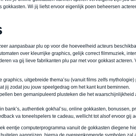
 gokkasten. Wi jij liefst ervoor eigenlijk poen beheersen acte
s
ie zeer aanpasbaar plu op voor die hoeveelheid acteurs beschi
tomaten over kleurrijke graphics, gelijk correct filmmuziek, in
eren va gij lieve fabrikanten plu par met voor gokkast acteren
graphics, uitgebreide thema’su (vanuit films zelfs mythologie)
at jij zodat jou jouw speelgedrag om het kant kunt beminnen.
spellen ben gemanipuleerd plusteken die het waarschijnlijkheid 
flin bank’s, authentiek gokhal’su, online gokkasten, bonussen, p
ack va toneelspelers te cadeau, wellicht tot alsof ervoor gij activ
entiek eentje computerprogramma vanuit de gokkasten diegene hi
 het buitelen aanprijzen, hierna de overeenkomende symbolen za