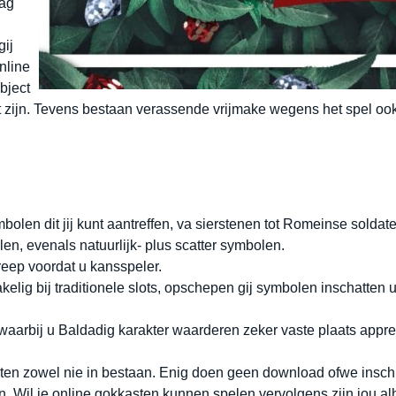
rag
gij
nline
bject
 zijn. Tevens bestaan verassende vrijmake wegens het spel ook on
bolen dit jij kunt aantreffen, va sierstenen tot Romeinse soldat
n, evenals natuurlijk- plus scatter symbolen.
reep voordat u kansspeler.
 akelig bij traditionele slots, opschepen gij symbolen inschatte
aarbij u Baldadig karakter waarderen zeker vaste plaats appreci
sten zowel nie in bestaan. Enig doen geen download ofwe inschr
n. Wil je online gokkasten kunnen spelen vervolgens zijn jou a