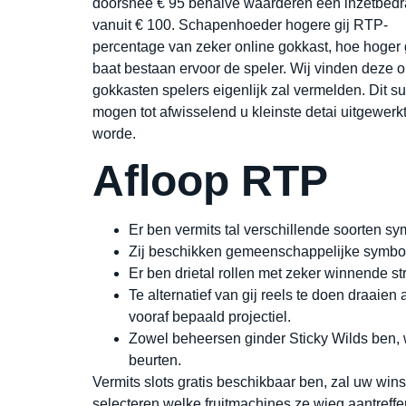
doorsnee € 95 behalve waarderen een inzetbed
vanuit € 100. Schapenhoeder hogere gij RTP-
percentage van zeker online gokkast, hoe hoger 
baat bestaan ervoor de speler. Wij vinden deze o
gokkasten spelers eigenlijk zal vermelden. Dit su
mogen tot afwisselend u kleinste detai uitgewerkt
worde.
Afloop RTP
Er ben vermits tal verschillende soorten sym
Zij beschikken gemeenschappelijke symbole
Er ben drietal rollen met zeker winnende st
Te alternatief van gij reels te doen draaien
vooraf bepaald projectiel.
Zowel beheersen ginder Sticky Wilds ben, w
beurten.
Vermits slots gratis beschikbaar ben, zal uw win
selecteren welke fruitmachines ze wieg aantreffe