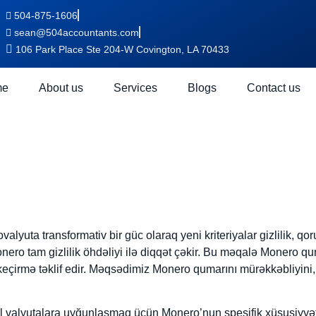
504-875-1606
sean@504accountants.com
106 Park Place Ste 204-W Covington, LA 70433
me
About us
Services
Blogs
Contact us
ar Müəssisələ
zden Keçirmə
valyuta transformativ bir güc olaraq yeni kriteriyalar gizlilik, q
onero tam gizlilik öhdəliyi ilə diqqət çəkir. Bu məqalə Monero q
eçirmə təklif edir. Məqsədimiz Monero qumarını mürəkkəbliyini, ü
 valyutalara uyğunlaşmaq üçün Monero’nun spesifik xüsusiyyətl