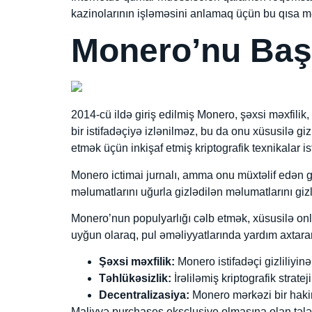
kazinolarının işləməsini anlamaq üçün bu qısa məqa
Monero’nu Baş
2014-cü ildə giriş edilmiş Monero, şəxsi məxfilik,
bir istifadəçiyə izlənilməz, bu da onu xüsusilə gi
etmək üçün inkişaf etmiş kriptografik texnikalar ist
Monero ictimai jurnalı, amma onu müxtəlif edən gizl
məlumatlarını uğurla gizlədilən məlumatlarını gizl
Monero’nun populyarlığı cəlb etmək, xüsusilə 
uyğun olaraq, pul əməliyyatlarında yardım axtaran
Şəxsi məxfilik:
Monero istifadəçi gizliliyinə
Təhlükəsizlik:
İrəliləmiş kriptografik strate
Decentralizasiya:
Monero mərkəzi bir hakimi
Maliyyə purchases eksclusive olmasına olan tələb