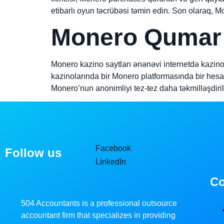
etibarlı oyun təcrübəsi təmin edin. Son olaraq, 
Monero Qumar M
Monero kazino saytları ənənəvi internetdə kazinol
kazinolarında bir Monero platformasında bir hesa
Monero’nun anonimliyi tez-tez daha təkmilləşdiri
Facebook
Follow us
LinkedIn
C
504 Accountants is a professional outsource
accountant firm that specializes in providing