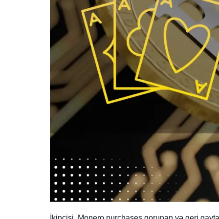
İkincisi, Monero purchases qorunan və geri qaytarı