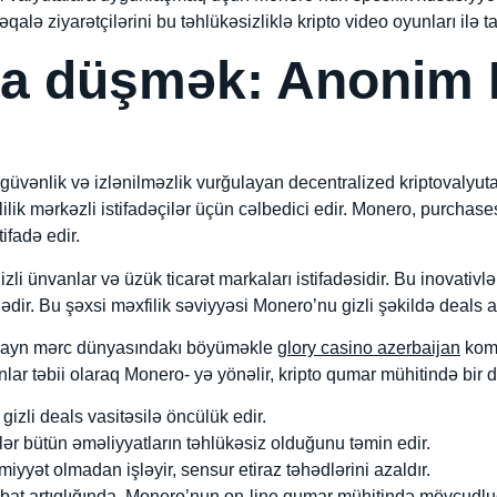
lə ziyarətçilərini bu təhlükəsizliklə kripto video oyunları ilə ta
a düşmək: Anonim K
 güvənlik və izlənilməzlik vurğulayan decentralized kriptovalyutad
zlilik mərkəzli istifadəçilər üçün cəlbedici edir. Monero, purcha
ifadə edir.
i ünvanlar və üzük ticarət markaları istifadəsidir. Bu inovativlər 
ədir. Bu şəxsi məxfilik səviyyəsi Monero’nu gizli şəkildə deals a
onlayn mərc dünyasındakı böyüməkle
glory casino azerbaijan
komp
lar təbii olaraq Monero- yə yönəlir, kripto qumar mühitində bir 
 gizli deals vasitəsilə öncülük edir.
jilər bütün əməliyyatların təhlükəsiz olduğunu təmin edir.
yyət olmadan işləyir, sensur etiraz təhədlərini azaldır.
at artıqlığında, Monero’nun on-line qumar mühitində mövcudluğu