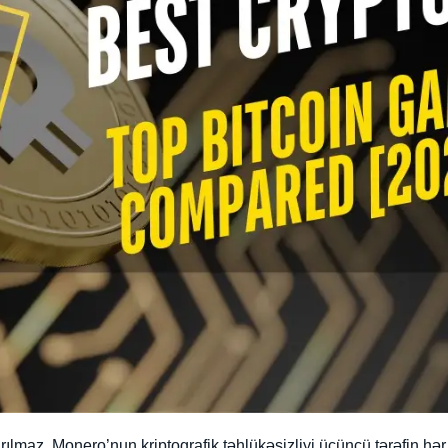
lmaz. Monero’nun kriptografik təhlükəsizliyi üçüncü tərəfin hər h