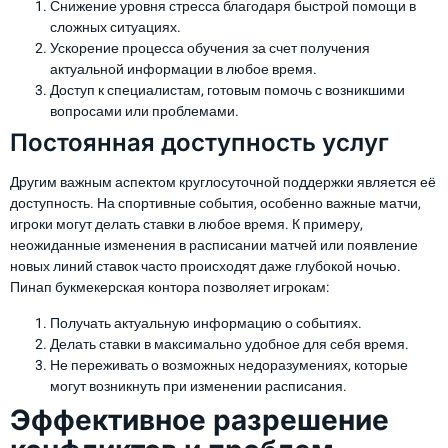
Снижение уровня стресса благодаря быстрой помощи в
сложных ситуациях.
Ускорение процесса обучения за счет получения
актуальной информации в любое время.
Доступ к специалистам, готовым помочь с возникшими
вопросами или проблемами.
Постоянная доступность услуг
Другим важным аспектом круглосуточной поддержки является её
доступность. На спортивные события, особенно важные матчи,
игроки могут делать ставки в любое время. К примеру,
неожиданные изменения в расписании матчей или появление
новых линий ставок часто происходят даже глубокой ночью.
Пинап букмекерская контора позволяет игрокам:
Получать актуальную информацию о событиях.
Делать ставки в максимально удобное для себя время.
Не переживать о возможных недоразумениях, которые
могут возникнуть при изменении расписания.
Эффективное разрешение