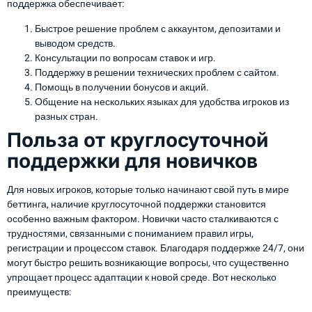
поддержка обеспечивает:
Быстрое решение проблем с аккаунтом, депозитами и
выводом средств.
Консультации по вопросам ставок и игр.
Поддержку в решении технических проблем с сайтом.
Помощь в получении бонусов и акций.
Общение на нескольких языках для удобства игроков из
разных стран.
Польза от круглосуточной
поддержки для новичков
Для новых игроков, которые только начинают свой путь в мире
беттинга, наличие круглосуточной поддержки становится
особенно важным фактором. Новички часто сталкиваются с
трудностями, связанными с пониманием правил игры,
регистрации и процессом ставок. Благодаря поддержке 24/7, они
могут быстро решить возникающие вопросы, что существенно
упрощает процесс адаптации к новой среде. Вот несколько
преимуществ: