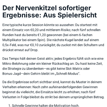
Der Nervenkitzel sofortiger
Ergebnisse: Aus Spielersicht
Eine typische kurze Session könnte so aussehen: Du startest mit
einem Einsatz von €0,20 und mittlerem Risiko; nach fünf schnellen
Runden hast du bereits €1,20 gewonnen (bei einem 6‑fachen
Multiplikator bei einem Spin). Die nächste Kugel landet auf einem
0,5x‑Feld, was nur €0,10 zurückgibt; du zuckst mit den Schultern und
drückst erneut auf Drop.
Das Tempo hält deinen Geist aktiv; jedes Ergebnis fühlt sich wie eine
Mikro‑Belohnung oder ein kleiner Rückschlag an. Du hast keine Zeit,
die Strategie zu überdenken—es gibt keine Slot‑Matrix oder
Bonus‑Jagd—dein Gehirn bleibt im „Schnell‑Modus“.
Da die Ergebnisse sofort sichtbar sind, kannst du Muster in deinem
Verhalten erkennen: Nach zehn aufeinanderfolgenden Gewinnen
beginnst du vielleicht, die Einsätze leicht zu erhöhen; nach fünf
Verlusten in Folge bleibst du strikt bei deinem ursprünglichen Betrag.
Schnelle Gewinne halten die Motivation hoch.