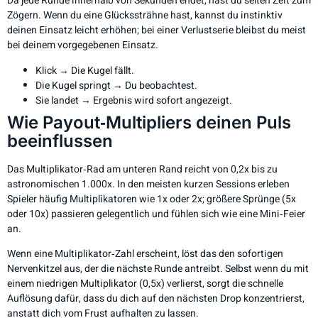
Da jede Runde innerhalb von Sekunden endet, hast du selten Zeit zum
Zögern. Wenn du eine Glückssträhne hast, kannst du instinktiv
deinen Einsatz leicht erhöhen; bei einer Verlustserie bleibst du meist
bei deinem vorgegebenen Einsatz.
Klick → Die Kugel fällt.
Die Kugel springt → Du beobachtest.
Sie landet → Ergebnis wird sofort angezeigt.
Wie Payout‑Multipliers deinen Puls
beeinflussen
Das Multiplikator‑Rad am unteren Rand reicht von 0,2x bis zu
astronomischen 1.000x. In den meisten kurzen Sessions erleben
Spieler häufig Multiplikatoren wie 1x oder 2x; größere Sprünge (5x
oder 10x) passieren gelegentlich und fühlen sich wie eine Mini‑Feier
an.
Wenn eine Multiplikator‑Zahl erscheint, löst das den sofortigen
Nervenkitzel aus, der die nächste Runde antreibt. Selbst wenn du mit
einem niedrigen Multiplikator (0,5x) verlierst, sorgt die schnelle
Auflösung dafür, dass du dich auf den nächsten Drop konzentrierst,
anstatt dich vom Frust aufhalten zu lassen.