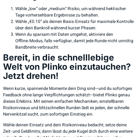
Wähle „low“ oder „medium“ Risiko, um während hektischer
Tage vorhersehbare Ergebnisse zu behalten.
Wähle „€0.10“ als deinen Basis‑Einsatz für maximale Kontrolle
über dein Bankroll während kurzer Phasen.
Wenn du sparsam mit Daten umgehst, aktiviere den
Offline‑Modus, falls verfügbar, damit jede Runde nicht unnötig
Bandbreite verbraucht.
Bereit, in die schnelllebige
Welt von Plinko einzutauchen?
Jetzt drehen!
Wenn kurze, spannende Momente dein Ding sind—und du sofortiges
Feedback ohne lange Verpflichtungen schätzt—bietet Plinko genau
dieses Erlebnis. Mit seinen einfachen Mechaniken, einstellbaren
Risikoniveaus und blitzschnellen Runden lädt es jeden, der schnelle
Nervenkitzel sucht, zum sofortigen Einstieg ein.
Wähle deinen Einsatz und dein Risikoniveau bedacht; setze deine
Zeit- und Geldlimits; dann lässt du jede Kugel dich durch eine weitere