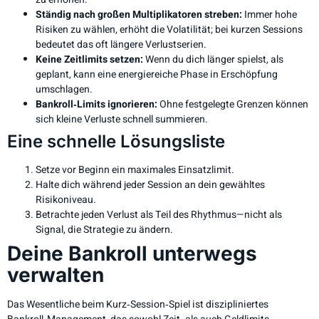
Ständig nach großen Multiplikatoren streben:
Immer hohe
Risiken zu wählen, erhöht die Volatilität; bei kurzen Sessions
bedeutet das oft längere Verlustserien.
Keine Zeitlimits setzen:
Wenn du dich länger spielst, als
geplant, kann eine energiereiche Phase in Erschöpfung
umschlagen.
Bankroll‑Limits ignorieren:
Ohne festgelegte Grenzen können
sich kleine Verluste schnell summieren.
Eine schnelle Lösungsliste
Setze vor Beginn ein maximales Einsatzlimit.
Halte dich während jeder Session an dein gewähltes
Risikoniveau.
Betrachte jeden Verlust als Teil des Rhythmus—nicht als
Signal, die Strategie zu ändern.
Deine Bankroll unterwegs
verwalten
Das Wesentliche beim Kurz‑Session‑Spiel ist diszipliniertes