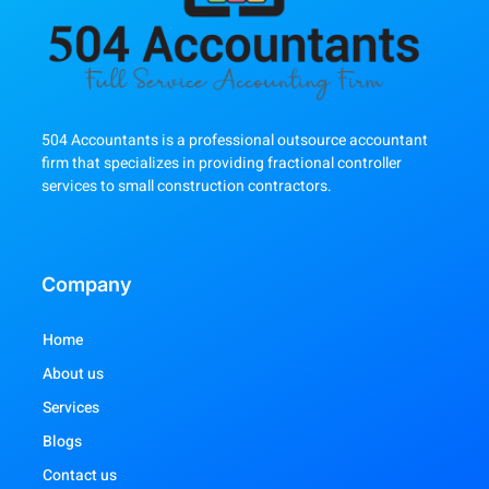
504 Accountants is a professional outsource accountant
firm that specializes in providing fractional controller
services to small construction contractors.
Company
Home
About us
Services
Blogs
Contact us