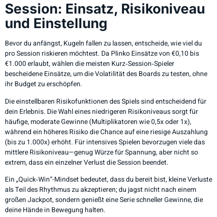
Session: Einsatz, Risikoniveau
und Einstellung
Bevor du anfängst, Kugeln fallen zu lassen, entscheide, wie viel du
pro Session riskieren möchtest. Da Plinko Einsätze von €0,10 bis
€1.000 erlaubt, wählen die meisten Kurz‑Session‑Spieler
bescheidene Einsätze, um die Volatilität des Boards zu testen, ohne
ihr Budget zu erschöpfen.
Die einstellbaren Risikofunktionen des Spiels sind entscheidend für
dein Erlebnis. Die Wahl eines niedrigeren Risikoniveaus sorgt für
häufige, moderate Gewinne (Multiplikatoren wie 0,5x oder 1x),
während ein höheres Risiko die Chance auf eine riesige Auszahlung
(bis zu 1.000x) erhöht. Für intensives Spielen bevorzugen viele das
mittlere Risikoniveau—genug Würze für Spannung, aber nicht so
extrem, dass ein einzelner Verlust die Session beendet.
Ein „Quick‑Win“-Mindset bedeutet, dass du bereit bist, kleine Verluste
als Teil des Rhythmus zu akzeptieren; du jagst nicht nach einem
großen Jackpot, sondern genießt eine Serie schneller Gewinne, die
deine Hände in Bewegung halten.