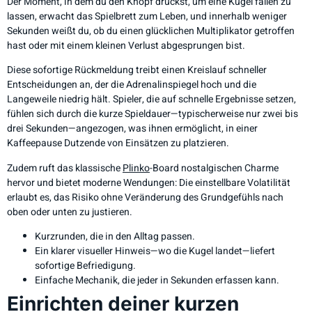
Der Moment, in dem du den Knopf drückst, um eine Kugel fallen zu
lassen, erwacht das Spielbrett zum Leben, und innerhalb weniger
Sekunden weißt du, ob du einen glücklichen Multiplikator getroffen
hast oder mit einem kleinen Verlust abgesprungen bist.
Diese sofortige Rückmeldung treibt einen Kreislauf schneller
Entscheidungen an, der die Adrenalinspiegel hoch und die
Langeweile niedrig hält. Spieler, die auf schnelle Ergebnisse setzen,
fühlen sich durch die kurze Spieldauer—typischerweise nur zwei bis
drei Sekunden—angezogen, was ihnen ermöglicht, in einer
Kaffeepause Dutzende von Einsätzen zu platzieren.
Zudem ruft das klassische
Plinko
-Board nostalgischen Charme
hervor und bietet moderne Wendungen: Die einstellbare Volatilität
erlaubt es, das Risiko ohne Veränderung des Grundgefühls nach
oben oder unten zu justieren.
Kurzrunden, die in den Alltag passen.
Ein klarer visueller Hinweis—wo die Kugel landet—liefert
sofortige Befriedigung.
Einfache Mechanik, die jeder in Sekunden erfassen kann.
Einrichten deiner kurzen