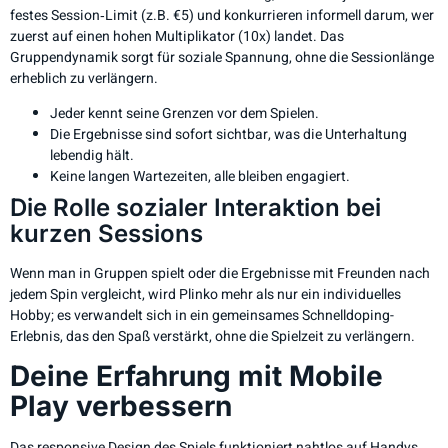
festes Session‑Limit (z.B. €5) und konkurrieren informell darum, wer
zuerst auf einen hohen Multiplikator (10x) landet. Das
Gruppendynamik sorgt für soziale Spannung, ohne die Sessionlänge
erheblich zu verlängern.
Jeder kennt seine Grenzen vor dem Spielen.
Die Ergebnisse sind sofort sichtbar, was die Unterhaltung
lebendig hält.
Keine langen Wartezeiten, alle bleiben engagiert.
Die Rolle sozialer Interaktion bei
kurzen Sessions
Wenn man in Gruppen spielt oder die Ergebnisse mit Freunden nach
jedem Spin vergleicht, wird Plinko mehr als nur ein individuelles
Hobby; es verwandelt sich in ein gemeinsames Schnelldoping-
Erlebnis, das den Spaß verstärkt, ohne die Spielzeit zu verlängern.
Deine Erfahrung mit Mobile
Play verbessern
Das responsive Design des Spiels funktioniert nahtlos auf Handys