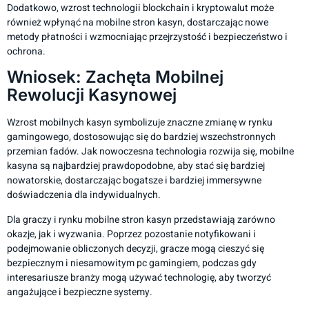
Dodatkowo, wzrost technologii blockchain i kryptowalut może
również wpłynąć na mobilne stron kasyn, dostarczając nowe
metody płatności i wzmocniając przejrzystość i bezpieczeństwo i
ochrona.
Wniosek: Zachęta Mobilnej
Rewolucji Kasynowej
Wzrost mobilnych kasyn symbolizuje znaczne zmianę w rynku
gamingowego, dostosowując się do bardziej wszechstronnych
przemian fadów. Jak nowoczesna technologia rozwija się, mobilne
kasyna są najbardziej prawdopodobne, aby stać się bardziej
nowatorskie, dostarczając bogatsze i bardziej immersywne
doświadczenia dla indywidualnych.
Dla graczy i rynku mobilne stron kasyn przedstawiają zarówno
okazje, jak i wyzwania. Poprzez pozostanie notyfikowani i
podejmowanie obliczonych decyzji, gracze mogą cieszyć się
bezpiecznym i niesamowitym pc gamingiem, podczas gdy
interesariusze branży mogą używać technologię, aby tworzyć
angażujące i bezpieczne systemy.