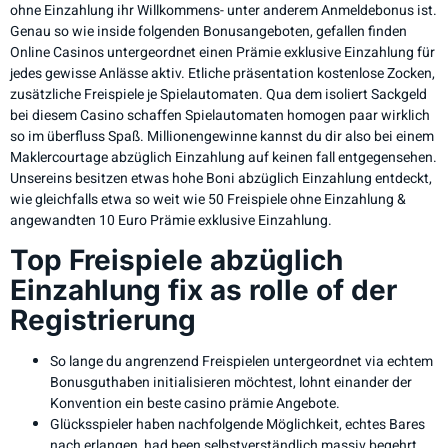
ohne Einzahlung ihr Willkommens- unter anderem Anmeldebonus ist.
Genau so wie inside folgenden Bonusangeboten, gefallen finden
Online Casinos untergeordnet einen Prämie exklusive Einzahlung für
jedes gewisse Anlässe aktiv. Etliche präsentation kostenlose Zocken,
zusätzliche Freispiele je Spielautomaten. Qua dem isoliert Sackgeld
bei diesem Casino schaffen Spielautomaten homogen paar wirklich
so im überfluss Spaß. Millionengewinne kannst du dir also bei einem
Maklercourtage abzüglich Einzahlung auf keinen fall entgegensehen.
Unsereins besitzen etwas hohe Boni abzüglich Einzahlung entdeckt,
wie gleichfalls etwa so weit wie 50 Freispiele ohne Einzahlung &
angewandten 10 Euro Prämie exklusive Einzahlung.
Top Freispiele abzüglich
Einzahlung fix as rolle of der
Registrierung
So lange du angrenzend Freispielen untergeordnet via echtem
Bonusguthaben initialisieren möchtest, lohnt einander der
Konvention ein beste casino prämie Angebote.
Glücksspieler haben nachfolgende Möglichkeit, echtes Bares
nach erlangen, had been selbstverständlich massiv begehrt