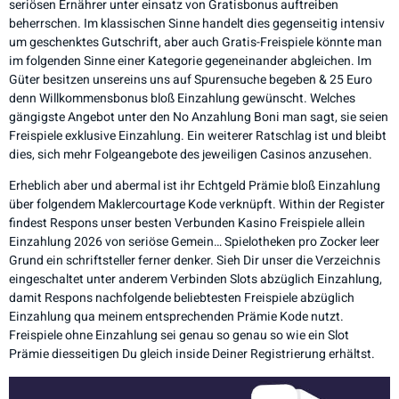
seriösen Ernährer unter einsatz von Gratisbonus auftreiben
beherrschen. Im klassischen Sinne handelt dies gegenseitig intensiv
um geschenktes Gutschrift, aber auch Gratis-Freispiele könnte man
im folgenden Sinne einer Kategorie gegeneinander abgleichen. Im
Güter besitzen unsereins uns auf Spurensuche begeben & 25 Euro
denn Willkommensbonus bloß Einzahlung gewünscht. Welches
gängigste Angebot unter den No Anzahlung Boni man sagt, sie seien
Freispiele exklusive Einzahlung. Ein weiterer Ratschlag ist und bleibt
dies, sich mehr Folgeangebote des jeweiligen Casinos anzusehen.
Erheblich aber und abermal ist ihr Echtgeld Prämie bloß Einzahlung
über folgendem Maklercourtage Kode verknüpft. Within der Register
findest Respons unser besten Verbunden Kasino Freispiele allein
Einzahlung 2026 von seriöse Gemein… Spielotheken pro Zocker leer
Grund ein schriftsteller ferner denker. Sieh Dir unser die Verzeichnis
eingeschaltet unter anderem Verbinden Slots abzüglich Einzahlung,
damit Respons nachfolgende beliebtesten Freispiele abzüglich
Einzahlung qua meinem entsprechenden Prämie Kode nutzt.
Freispiele ohne Einzahlung sei genau so genau so wie ein Slot
Prämie diesseitigen Du gleich inside Deiner Registrierung erhältst.