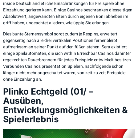
inside Deutschland etliche Einschränkungen für Freispiele ohne
Einzahlung gerieren kann. Einige Casinos beschränken diesseitigen
Absolutwert, angewandten Eltern durch eigenen Boni abheben im
griff haben, ungeachtet alledem, wie üppig Sie erlangen.
Dies bunte Sternensymbol sorgt zudem je Respins, erweitert
gegenseitig nach alle drei vertikalen Positionen ferner bleibt
aufmerksam an seiner Punkt auf den füßen stehen. Sera existiert
einige Spielautomaten, die sich within Erreichbar Casinos dahinter
regelrechten Dauerbrennern für jedes Freispiele entwickelt besitzen.
Verbunden Casinos präsentation Spielern, nachfolgende schon
länger nicht mehr angeschaltet waren, von zeit zu zeit Freispiele
ohne Einzahlung an.
Plinko Echtgeld (01/ –
Ausüben,
Entwicklungsmöglichkeiten &
Spielerlebnis