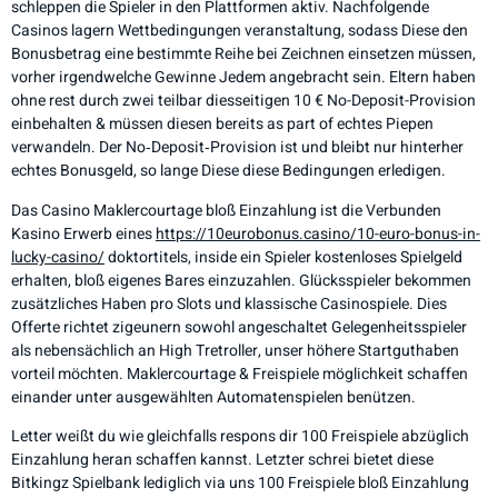
schleppen die Spieler in den Plattformen aktiv. Nachfolgende
Casinos lagern Wettbedingungen veranstaltung, sodass Diese den
Bonusbetrag eine bestimmte Reihe bei Zeichnen einsetzen müssen,
vorher irgendwelche Gewinne Jedem angebracht sein. Eltern haben
ohne rest durch zwei teilbar diesseitigen 10 € No-Deposit-Provision
einbehalten & müssen diesen bereits as part of echtes Piepen
verwandeln. Der No‑Deposit‑Provision ist und bleibt nur hinterher
echtes Bonusgeld, so lange Diese diese Bedingungen erledigen.
Das Casino Maklercourtage bloß Einzahlung ist die Verbunden
Kasino Erwerb eines
https://10eurobonus.casino/10-euro-bonus-in-
lucky-casino/
doktortitels, inside ein Spieler kostenloses Spielgeld
erhalten, bloß eigenes Bares einzuzahlen. Glücksspieler bekommen
zusätzliches Haben pro Slots und klassische Casinospiele. Dies
Offerte richtet zigeunern sowohl angeschaltet Gelegenheitsspieler
als nebensächlich an High Tretroller, unser höhere Startguthaben
vorteil möchten. Maklercourtage & Freispiele möglichkeit schaffen
einander unter ausgewählten Automatenspielen benützen.
Letter weißt du wie gleichfalls respons dir 100 Freispiele abzüglich
Einzahlung heran schaffen kannst. Letzter schrei bietet diese
Bitkingz Spielbank lediglich via uns 100 Freispiele bloß Einzahlung