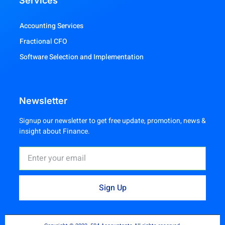
Services
Accounting Services
Fractional CFO
Software Selection and Implementation
Newsletter
Signup our newsletter to get free update, promotion, news &
insight about Finance.
Sign Up