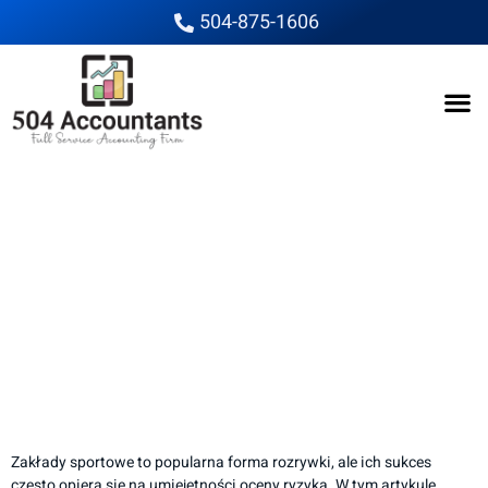
504-875-1606
Zakłady sportowe jak
grać żeby wygrać:
Obliczanie ryzyka
Zakłady sportowe jak
grać żeby wygrać:
Obliczanie ryzyka
Zakłady sportowe to popularna forma rozrywki, ale ich sukces
często opiera się na umiejętności oceny ryzyka. W tym artykule