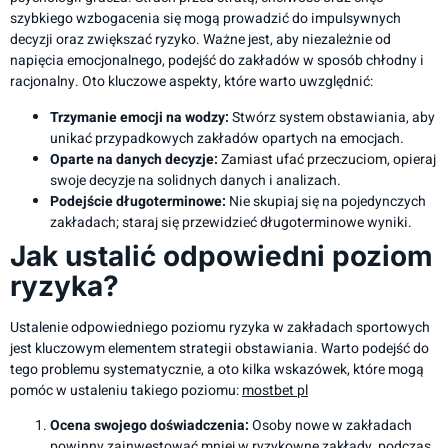
szybkiego wzbogacenia się mogą prowadzić do impulsywnych
decyzji oraz zwiększać ryzyko. Ważne jest, aby niezależnie od
napięcia emocjonalnego, podejść do zakładów w sposób chłodny i
racjonalny. Oto kluczowe aspekty, które warto uwzględnić:
Trzymanie emocji na wodzy:
Stwórz system obstawiania, aby
unikać przypadkowych zakładów opartych na emocjach.
Oparte na danych decyzje:
Zamiast ufać przeczuciom, opieraj
swoje decyzje na solidnych danych i analizach.
Podejście długoterminowe:
Nie skupiaj się na pojedynczych
zakładach; staraj się przewidzieć długoterminowe wyniki.
Jak ustalić odpowiedni poziom
ryzyka?
Ustalenie odpowiedniego poziomu ryzyka w zakładach sportowych
jest kluczowym elementem strategii obstawiania. Warto podejść do
tego problemu systematycznie, a oto kilka wskazówek, które mogą
pomóc w ustaleniu takiego poziomu:
mostbet pl
Ocena swojego doświadczenia:
Osoby nowe w zakładach
powinny zainwestować mniej w ryzykowne zakłady, podczas