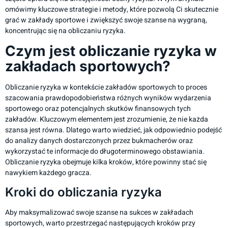
omówimy kluczowe strategie i metody, które pozwolą Ci skutecznie
grać w zakłady sportowe i zwiększyć swoje szanse na wygraną,
koncentrując się na obliczaniu ryzyka.
Czym jest obliczanie ryzyka w
zakładach sportowych?
Obliczanie ryzyka w kontekście zakładów sportowych to proces
szacowania prawdopodobieństwa różnych wyników wydarzenia
sportowego oraz potencjalnych skutków finansowych tych
zakładów. Kluczowym elementem jest zrozumienie, że nie każda
szansa jest równa. Dlatego warto wiedzieć, jak odpowiednio podejść
do analizy danych dostarczonych przez bukmacherów oraz
wykorzystać te informacje do długoterminowego obstawiania.
Obliczanie ryzyka obejmuje kilka kroków, które powinny stać się
nawykiem każdego gracza.
Kroki do obliczania ryzyka
Aby maksymalizować swoje szanse na sukces w zakładach
sportowych, warto przestrzegać następujących kroków przy