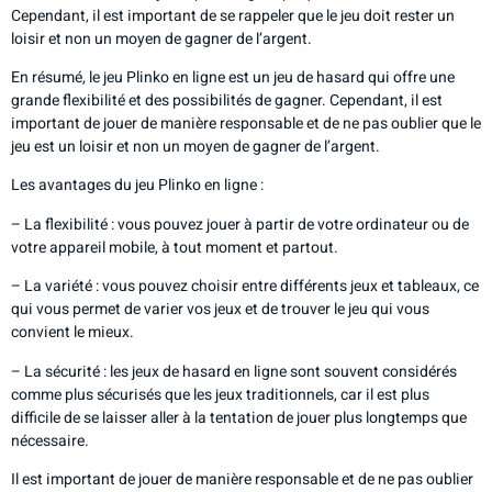
Cependant, il est important de se rappeler que le jeu doit rester un
loisir et non un moyen de gagner de l’argent.
En résumé, le jeu Plinko en ligne est un jeu de hasard qui offre une
grande flexibilité et des possibilités de gagner. Cependant, il est
important de jouer de manière responsable et de ne pas oublier que le
jeu est un loisir et non un moyen de gagner de l’argent.
Les avantages du jeu Plinko en ligne :
– La flexibilité : vous pouvez jouer à partir de votre ordinateur ou de
votre appareil mobile, à tout moment et partout.
– La variété : vous pouvez choisir entre différents jeux et tableaux, ce
qui vous permet de varier vos jeux et de trouver le jeu qui vous
convient le mieux.
– La sécurité : les jeux de hasard en ligne sont souvent considérés
comme plus sécurisés que les jeux traditionnels, car il est plus
difficile de se laisser aller à la tentation de jouer plus longtemps que
nécessaire.
Il est important de jouer de manière responsable et de ne pas oublier