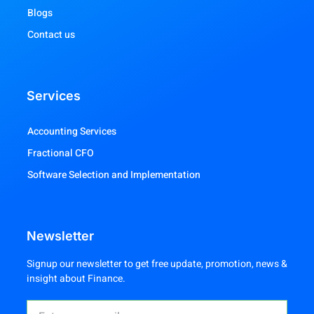
Blogs
Contact us
Services
Accounting Services
Fractional CFO
Software Selection and Implementation
Newsletter
Signup our newsletter to get free update, promotion, news &
insight about Finance.