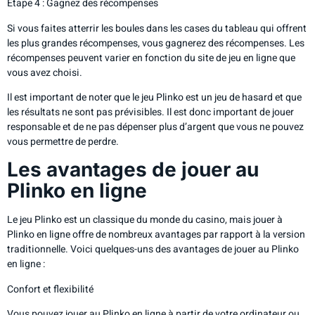
Étape 4 : Gagnez des récompenses
Si vous faites atterrir les boules dans les cases du tableau qui offrent
les plus grandes récompenses, vous gagnerez des récompenses. Les
récompenses peuvent varier en fonction du site de jeu en ligne que
vous avez choisi.
Il est important de noter que le jeu Plinko est un jeu de hasard et que
les résultats ne sont pas prévisibles. Il est donc important de jouer
responsable et de ne pas dépenser plus d’argent que vous ne pouvez
vous permettre de perdre.
Les avantages de jouer au
Plinko en ligne
Le jeu Plinko est un classique du monde du casino, mais jouer à
Plinko en ligne offre de nombreux avantages par rapport à la version
traditionnelle. Voici quelques-uns des avantages de jouer au Plinko
en ligne :
Confort et flexibilité
Vous pouvez jouer au Plinko en ligne à partir de votre ordinateur ou