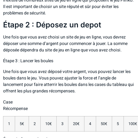
Il existe de nombreux sites de jeu en ligne qui proposent le jeu Plinko.
Il est important de choisir un site réputé et sûr pour éviter les
problèmes de sécurité.
Étape 2 : Déposez un depot
Une fois que vous avez choisi un site de jeu en ligne, vous devrez
déposer une somme d’argent pour commencer à jouer. La somme
déposée dépendra du site de jeu en ligne que vous avez choisi.
Étape 3 : Lancer les boules
Une fois que vous avez déposé votre argent, vous pouvez lancer les
boules dans le jeu. Vous pouvez ajuster la force et l’angle de
lancement pour faire atterrir les boules dans les cases du tableau qui
offrent les plus grandes récompenses.
Case
Récompense
1
5€
2
10€
3
20€
4
50€
5
100€