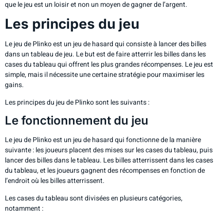
que le jeu est un loisir et non un moyen de gagner de l’argent.
Les principes du jeu
Le jeu de Plinko est un jeu de hasard qui consiste à lancer des billes
dans un tableau de jeu. Le but est de faire atterrir les billes dans les
cases du tableau qui offrent les plus grandes récompenses. Le jeu est
simple, mais il nécessite une certaine stratégie pour maximiser les
gains.
Les principes du jeu de Plinko sont les suivants :
Le fonctionnement du jeu
Le jeu de Plinko est un jeu de hasard qui fonctionne de la manière
suivante : les joueurs placent des mises sur les cases du tableau, puis
lancer des billes dans le tableau. Les billes atterrissent dans les cases
du tableau, et les joueurs gagnent des récompenses en fonction de
l’endroit où les billes atterrissent.
Les cases du tableau sont divisées en plusieurs catégories,
notamment :