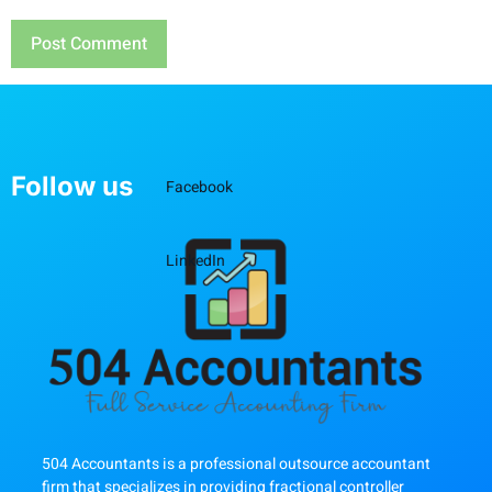
Follow us
Facebook
LinkedIn
504 Accountants is a professional outsource accountant
firm that specializes in providing fractional controller