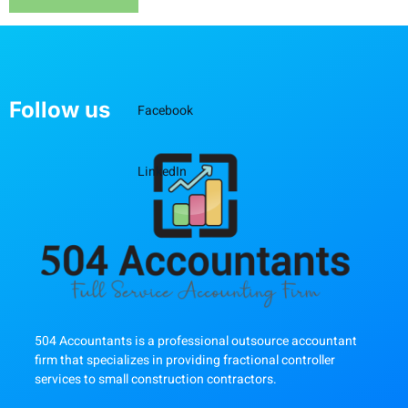
Follow us
Facebook
LinkedIn
504 Accountants is a professional outsource accountant
firm that specializes in providing fractional controller
services to small construction contractors.