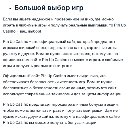
Большой выбор игр
Если вы ищете надежное и проверенное казино, где можно
играть в любимые игры и получать реальные выигрыши, то Pin Up
Casino – ваш выбор!
Pin Up Casino – это официальный сайт, который предлагает
игрокам широкий спектр игр, включая слоты, карточные игры,
рулетку и другие. Вам не нужно искать зеркало, потому что на
официальном сайте Pin Up Casino вы можете играть в любимые
игры и получать реальные выигрыши.
Официальный сайт Pin Up Casino имеет лицензию, что
обеспечивает безопасность и честность игр. Вам не нужно
беспокоиться о безопасности своих данных, потому что сайт
использует современные технологии для защиты информации.
Pin Up Casino предлагает игрокам различные бонусы и акции,
чтобы помочь им начать играть и получать выигрыши. Вам не
нужно искать другие сайты, потому что на официальном сайте
Pin Up Casino вы можете получать бонусы и акции.