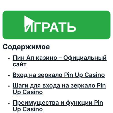
зеркало
▶️
ИГРАТЬ
Содержимое
Пин Ап казино – Официальный
сайт
Вход на зеркало Pin Up Casino
Шаги для входа на зеркало Pin
Up Casino
Преимущества и функции Pin
Up Casino