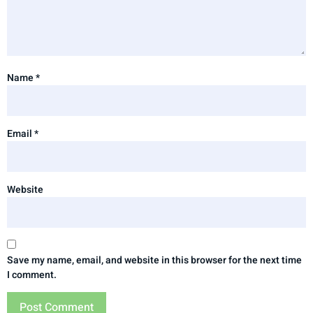
Name
*
Email
*
Website
Save my name, email, and website in this browser for the next time
I comment.