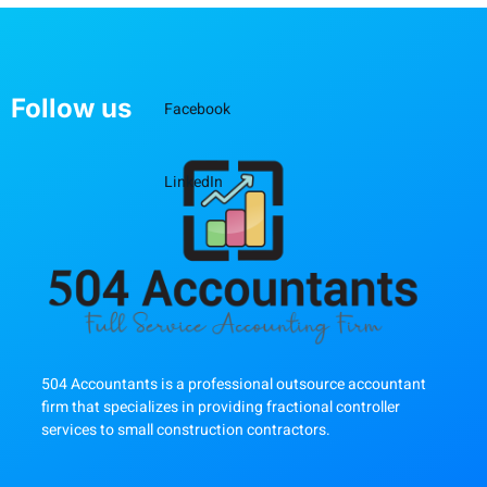
Follow us
Facebook
LinkedIn
504 Accountants is a professional outsource accountant
firm that specializes in providing fractional controller
services to small construction contractors.